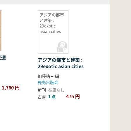
アジアの都市
と建築 :
29exotic
asian cities
変遷
アジアの都市と建築 :
29exotic asian cities
加藤祐三 編
鹿島出版会
1,760 円
新刊
在庫なし
475 円
古書
1 点