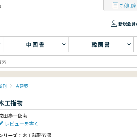
ご利用案
版
新規会員
中国書
韓国書
新刊
古建築
木工指物
成田壽一郎著
レビューを書く
シリーズ
木工諸職双書