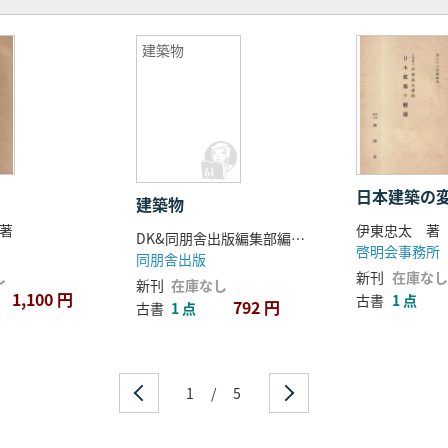
建築物
日本建築の
建築物
著
伊東忠太 著
DK&同朋舎出版編集部編集 柿原日出子訳
啓明会事務所
同朋舎出版
し
新刊
在庫なし
新刊
在庫なし
1,100 円
古書
1 点
792 円
古書
1 点
1
/
5