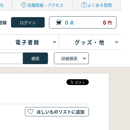
内
店舗情報・アクセス
よくある質問
0
0
登録
点
円
電子書籍
グッズ・他
詳細検索
ほしいものリストに追加