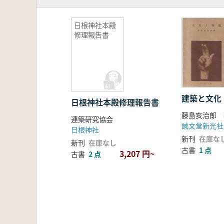
日根神社本殿
修理報告書
建築と文化
日根神社本殿修理報告書
藤島亥治郎 
連築研究協会
誠文堂新光社
日根神社
新刊
在庫な
新刊
在庫なし
古書
1 点
3,207 円~
古書
2 点