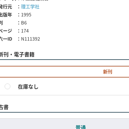
発行元
理工学社
出版年
1995
判
B6
ページ
174
六一ID
N111392
新刊・電子書籍
新刊
在庫なし
古書
普通