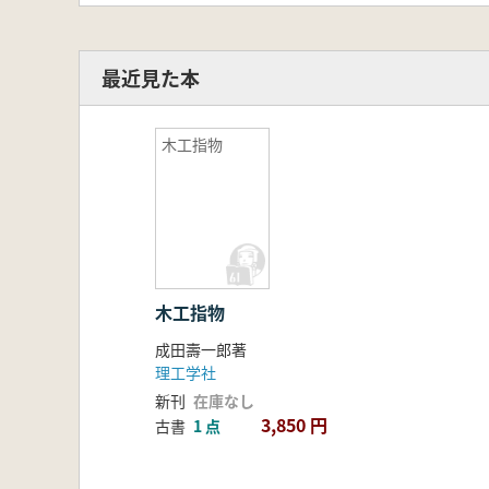
最近見た本
木工指物
木工指物
成田壽一郎著
理工学社
新刊
在庫なし
3,850 円
古書
1 点