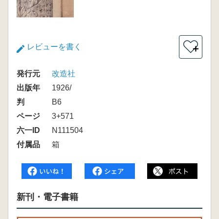
レビューを書く
＋
発行元
改造社
出版年
1926/
判
B6
ページ
3+571
六一ID
N111504
付属品
箱
新刊・電子書籍