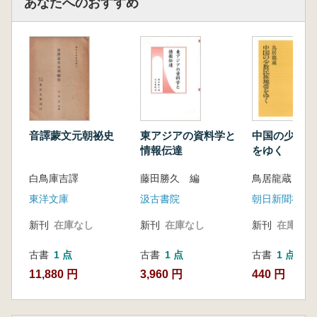
あなたへのおすすめ
音譯蒙文元朝祕史
東アジアの資料学と
中国の少数民
情報伝達
をゆく
白鳥庫吉譯
藤田勝久 編
鳥居龍蔵 著
東洋文庫
汲古書院
朝日新聞社
新刊
在庫なし
新刊
在庫なし
新刊
在庫なし
古書
1 点
古書
1 点
古書
1 点
11,880 円
3,960 円
440 円