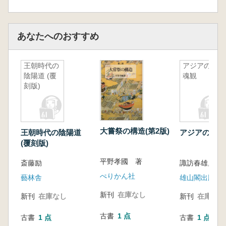
第九章 織女と瓜の関係
一、蔓性植物としての「瓜」と織女との関
係/二、瓜子姫と織女/
あなたへのおすすめ
三、瓜から水が出て天の川になる話/まとめ
王朝時代の
アジアの霊
第二部 七夕と日本の古典文学――日本の古典
陰陽道 (覆
魂観
は七夕をどう描いて来たか
刻版)
第一章 「七夕」をなぜ「たなばた」と言うの
か
一、「七夕」は「しちせき」か「たなばた」
大嘗祭の構造(第2版)
王朝時代の陰陽道
アジアの霊魂
か/二、「たなばた」の由来/まとめ
(覆刻版)
第二章 懐風藻と万葉集の七夕
平野孝國 著
斎藤励
諏訪春雄, 川村
一、懐風藻/二、懐風藻以後の漢詩文/三、万
葉集/四、懐風藻に対する万葉集の独自性
ぺりかん社
藝林舎
雄山閣出版
第三章 勅撰和歌集の七夕
新刊
在庫なし
新刊
在庫なし
新刊
在庫なし
一、古今集/二、後撰集から新古今集/三、新
勅撰集から新続古今集/
古書
1 点
古書
1 点
古書
1 点
四、万葉集と勅撰和歌集における七夕歌語