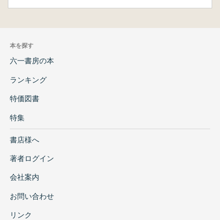
三、御伽草子『おもかげ物語』/四、御伽草
子『毘沙門の本地』/まとめ
第十章 江戸時代の七夕伝説
一、近松門左衛門『曽根崎心中』/二、往来
本を探す
物の七夕/三、菅茶山の七夕詩/四、古今要覧稿
六一書房の本
第三部 七夕と行事
ランキング
第一章 なぜ梶の葉に歌や願い事を書くのか
特価図書
一、梶の葉について/二、万葉集の七夕歌か
特集
ら王朝文学の歌語「梶の葉」へ/
三、年中行事等に見られる「梶の葉」/四、
書店様へ
散文作品における「梶の葉」
第二章 なぜ角盥に梶の葉を浮かべ、二星を映
著者ログイン
すのか
会社案内
一、日本の古典文学に見られる角盥/二、中
国では七夕の星を何に映したか
お問い合わせ
第三章 七夕と水を巡る行事
一、七夕の日に女性がなぜ川で洗髪したの
リンク