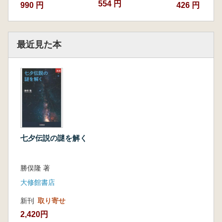
554 円
990 円
426 円
第四章 うつほ物語の七夕
一、七夕の聖数「七」を基調とした物語/
二、平安貴族の七夕行事
最近見た本
第五章 伊勢物語・大和物語の七夕
一、伊勢物語/二、大和物語
第六章 鵲の橋は日本でどう変化したか
一、中国における鵲の橋/二、日本における
鵲の橋
第七章 紅葉の橋とは何か
一、古今集での「紅葉の橋」の誕生/二、古
今集以降の勅撰集等
七夕伝説の謎を解く
第八章 枕草子・源氏物語・梁塵秘抄・建礼門
院右京大夫集の七夕
一、枕草子/二、源氏物語/三、梁塵秘抄/四、
勝俣隆 著
建礼門院右京大夫集/まとめ
大修館書店
第九章 御伽草子の七夕
一、大蛇婚姻譚の御伽草子『七夕』/二、公
新刊
取り寄せ
家物語系の御伽草子『七夕』/
2,420円