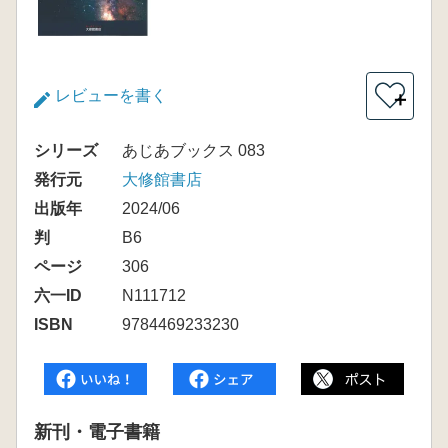
レビューを書く
＋
シリーズ
あじあブックス 083
発行元
大修館書店
出版年
2024/06
判
B6
ページ
306
六一ID
N111712
ISBN
9784469233230
新刊・電子書籍