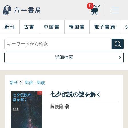
0
新刊
古書
中国書
韓国書
電子書籍
詳細検索
新刊
民俗・民族
七夕伝説の謎を解く
勝俣隆 著