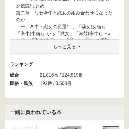
夕伝説/まとめ
第二章 なぜ牽牛と織女の組み合わせになった
のか
一、牽牛・織女の変遷/二、「婺女(女宿)」
「牽牛(牛宿)」から「織女」「河鼓(牽牛)」へ/
三、「牽牛(牛宿)」と「婺女(女宿)」の原初
もっと見る
的な組み合わせの証左/まとめ
第三章 七夕伝説はどこまで遡るのか
一、三国時代の七夕伝説/二、後漢前期から
ランキング
前漢の牽牛・織女像/三、詩経と七夕伝説の関
総合
係/
21,816番 / 124,819冊
四、「織女が織物を織らないというモチー
民俗・民族
192番 / 3,508冊
フ」の成立/まとめ
第四章 七夕はなぜ七月七日に行われるのか
一、七月七日の意味/二、牛馬さんの意味/
三、七月七日は異郷とこの世が繋がる日/
一緒に買われている本
四、七月七日は神仙の織女と人間の牽牛が出
逢う日