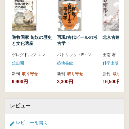
第五章 織女はなぜ鵲の橋を渡るのか
一、織女の霊的性格と鵲/二、中国の古代星
座「天津」が「鵲の橋」に相当/
三、黒白半々の上弦の月と、体色が黒白半々
の鵲
第六章 なぜ天の河を挟んで織女と牽牛が向か
遊牧国家 匈奴の歴史
再現!古代ビールの考
北京古建築 
い合うのか
と文化遺産
古学
一、あの世とこの世を隔てる天の河/二、天
ゲレグドルジ エレグゼン 梁 時恩 著 大谷育恵 訳
パトリック・E・マクガヴァン 著 きはらちあき 訳
の河と三途の川は機能が同じ
雄山閣
築地書館
第七章 七夕伝説と羽衣伝説との類似性・互換
性
新刊
取り寄せ
新刊
取り寄せ
新刊
取り寄せ
一、犬飼い星と羽衣伝説/二、彦星の三つ星
9,900円
3,300円
16,500円
とオリオン座の三つ星/
三、「行方知らずのプレーヤド」と人間と結
ばれた天女/四、羽衣伝説と昴/まとめ
第八章 乞巧奠との関わり
レビュー
一、中国で乞巧奠はどのように変化したか/
二、荊楚歳時記での乞巧奠/
レビューを書く
三、日本での「乞巧奠」の用例/まとめ