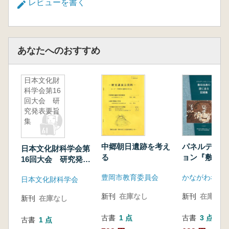
レビューを書く
あなたへのおすすめ
日本文化財
科学会第16
回大会 研
究発表要旨
集
中郷朝日遺跡を考え
パネルディス
日本文化財科学会第
る
ョン『敷石住
16回大会 研究発表
に迫る』記録
要旨集
豊岡市教育委員会
日本文化財科学会
新刊
在庫なし
新刊
在庫なし
新刊
在庫なし
古書
1 点
古書
3 点
古書
1 点