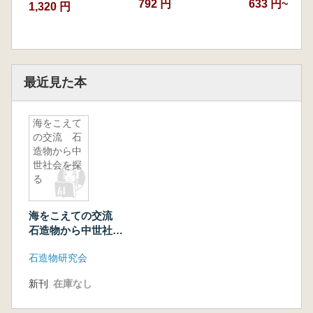
792 円
633 円~
1,320 円
最近見た本
海をこえて
の交流 石
造物から中
世社会を探
る
海をこえての交流
石造物から中世社会
を探る
石造物研究会
新刊
在庫なし