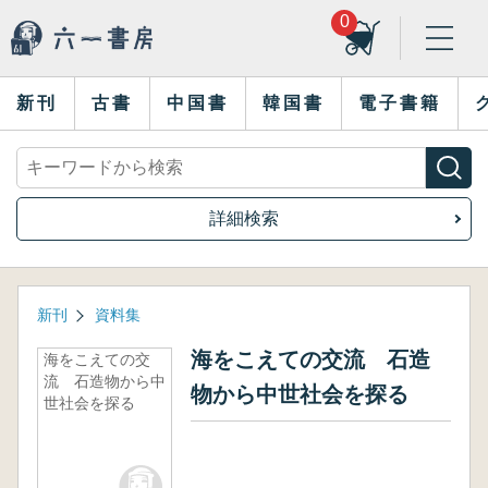
0
新刊
古書
中国書
韓国書
電子書籍
詳細検索
新刊
資料集
海をこえての交流 石造
海をこえての交
流 石造物から中
物から中世社会を探る
世社会を探る