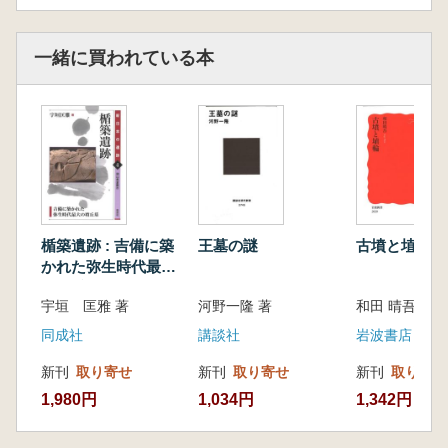
一緒に買われている本
楯築遺跡 : 吉備に築
王墓の謎
古墳と埴輪
かれた弥生時代最大
の墳丘墓
宇垣 匡雅 著
河野一隆 著
和田 晴吾 著
同成社
講談社
岩波書店
新刊
取り寄せ
新刊
取り寄せ
新刊
取り寄せ
1,980円
1,034円
1,342円