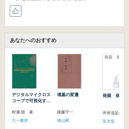
あなたへのおすすめ
発掘 奈良
デジタルマイクロス
墳墓の変遷
発掘 奈良
コープで可視化する
銅鏡製作技術の学際
村瀬 陸 著
後藤守一
的研究 :附 含水居
坪井清足編
蔵鏡図録総括編
六一書房
雄山閣
至文堂