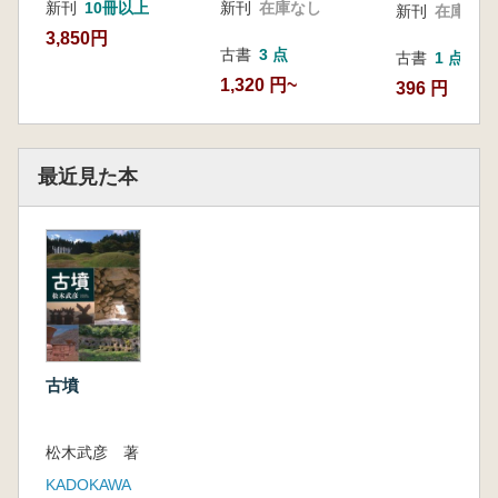
新刊
10冊以上
新刊
在庫なし
新刊
在庫なし
3,850円
古書
3 点
古書
1 点
1,320 円~
396 円
最近見た本
古墳
松木武彦 著
KADOKAWA