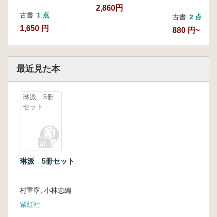
2,860円
古書
1 点
古書
2 点
1,650 円
880 円~
最近見た本
琳派 5冊
セット
琳派 5冊セット
村重寧, 小林忠編
紫紅社