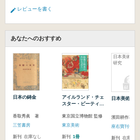
レビューを書く
あなたへのおすすめ
日本美術史
研究
日本の鋳金
アイルランド・チェ
日本美術史研
スター・ビーティ
ー・コレクション
香取秀眞 著
東京国立博物館 監修
絵巻と絵本のたから
濱田耕作著
ばこ
三笠書房
東京美術
座右寶刊行會
新刊
在庫なし
新刊
1冊
新刊
在庫なし