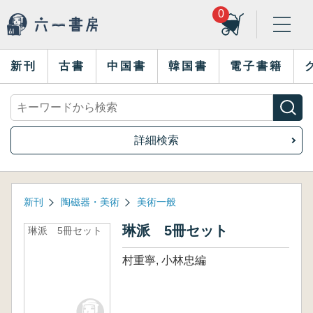
0
新刊
古書
中国書
韓国書
電子書籍
詳細検索
新刊
陶磁器・美術
美術一般
琳派 5冊セット
琳派 5冊セット
村重寧, 小林忠編