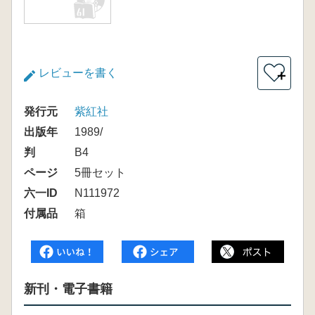
レビューを書く
＋
発行元
紫紅社
出版年
1989/
判
B4
ページ
5冊セット
六一ID
N111972
付属品
箱
新刊・電子書籍