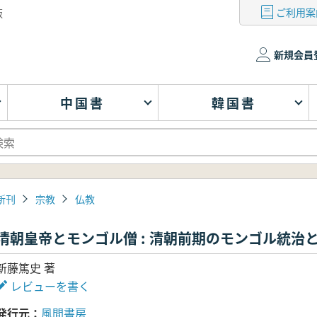
ご利用案
版
新規会員
中国書
韓国書
新刊
宗教
仏教
清朝皇帝とモンゴル僧 : 清朝前期のモンゴル統治
新藤篤史 著
レビューを書く
発行元
風間書房