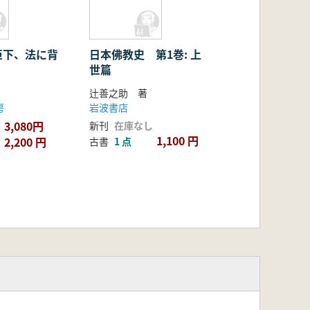
臣下、法に背
日本佛教史 第1巻: 上
世篇
辻善之助 著
房
岩波書店
3,080円
新刊
在庫なし
1,100 円
2,200 円
古書
1 点