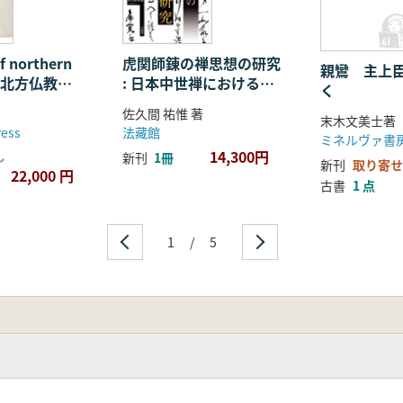
f northern
虎関師錬の禅思想の研究
親鸞 主上
m(北方仏教の
: 日本中世禅における復
く
古・独創
佐久間 祐惟 著
末木文美士著
ress
法藏館
ミネルヴァ書
14,300円
し
新刊
1冊
新刊
取り寄せ
22,000 円
古書
1 点
1
/
5