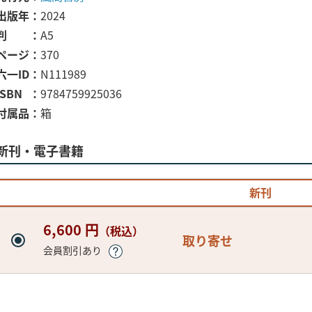
出版年
2024
判
A5
ページ
370
六一ID
N111989
ISBN
9784759925036
付属品
箱
新刊・電子書籍
新刊
6,600 円
（税込）
取り寄せ
会員割引あり