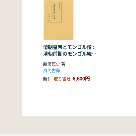
清朝皇帝とモンゴル僧 :
清朝前期のモンゴル統治
と仏教政策
新藤篤史 著
風間書房
6,600円
新刊
取り寄せ