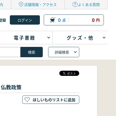
内
店舗情報・アクセス
よくある質問
0
0
登録
点
円
電子書籍
グッズ・他
詳細検索
と仏教政策
ほしいものリストに追加