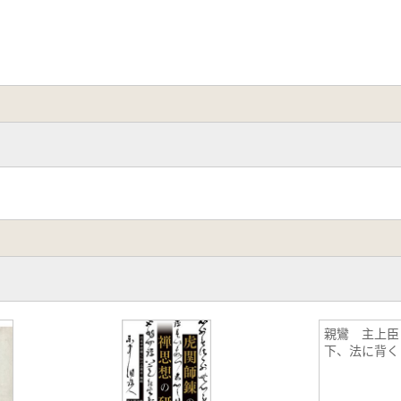
親鸞 主上臣
下、法に背く