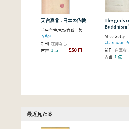
天台真言 : 日本の仏教
The gods o
Buddhis
壬生台舜,宮坂宥勝 著
神々)
春秋社
Alice Getty
Clarendon P
新刊
在庫なし
550 円
新刊
在庫な
古書
1 点
古書
1 点
最近見た本