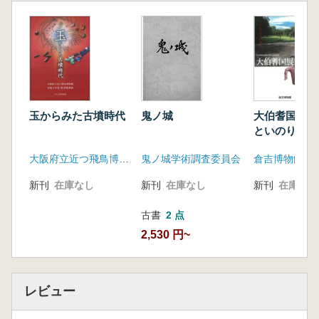
鬼ノ城
玉からみた古墳時代
大伯耆国展 
といのり
鬼ノ城学術調査委員会
大阪府立近つ飛鳥博物館
倉吉博物館
新刊
在庫なし
新刊
在庫なし
新刊
在庫なし
古書
2 点
2,530 円~
レビュー