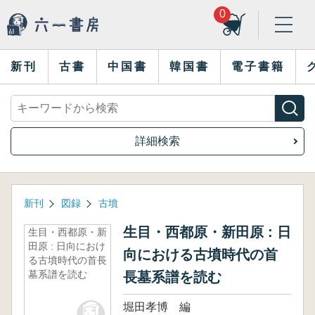
0
新刊
古書
中国書
韓国書
電子書籍
詳細検索
新刊
図録
古墳
生目・西都原・新田原 : 日
生目・西都原・新
田原 : 日向におけ
向における古墳時代の首
る古墳時代の首長
墓系譜を読む
長墓系譜を読む
堀田孝博 編