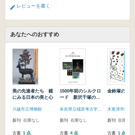
レビューを書く
あなたへのおすすめ
美の先達者たち 鏡
金鈴塚の輝き
1500年前のシルクロ
にみる日本の美と心
ード 新沢千塚の遺
宝とその源流
川越市立博物館
奈良県立橿原考古学研究所附属博物館
新刊
在庫なし
新刊
在庫なし
新刊
在庫なし
古書
1 点
古書
1 点
古書
4 点