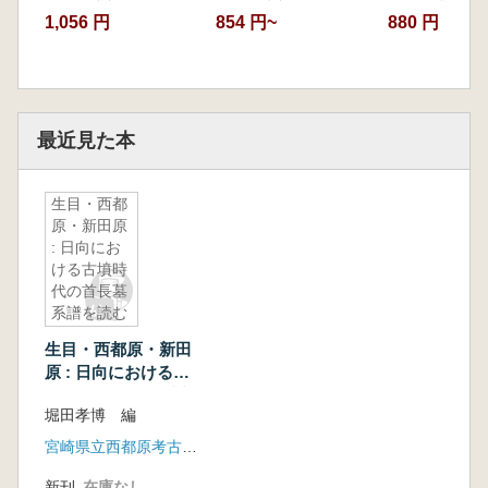
1,056 円
880 円
854 円~
最近見た本
生目・西都
原・新田原
: 日向にお
ける古墳時
代の首長墓
系譜を読む
生目・西都原・新田
原 : 日向における古
墳時代の首長墓系譜
堀田孝博 編
を読む
宮崎県立西都原考古博物館
新刊
在庫なし