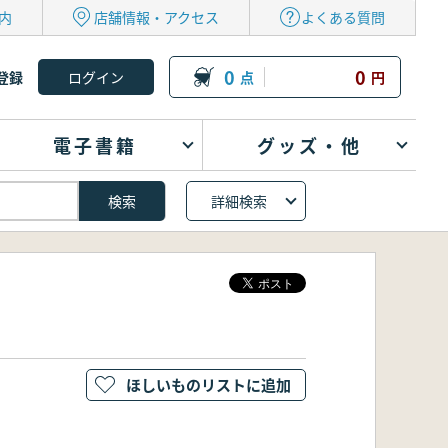
内
店舗情報・アクセス
よくある質問
0
0
登録
点
円
電子書籍
グッズ・他
詳細検索
ほしいものリストに追加