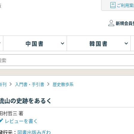
ご利用案
版
新規会員
中国書
韓国書
新刊
入門書・手引書
歴史散歩系
流山の史跡をあるく
田村哲三 著
レビューを書く
発行元
図書出版みぎわ