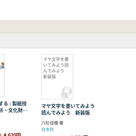
マヤ文字を書
いてみよう読
んでみよう
新装版
る : 製紙技
マヤ文字を書いてみよう
析・文化財修
読んでみよう 新装版
八杉佳穂 著
白水社
4,620円
せ