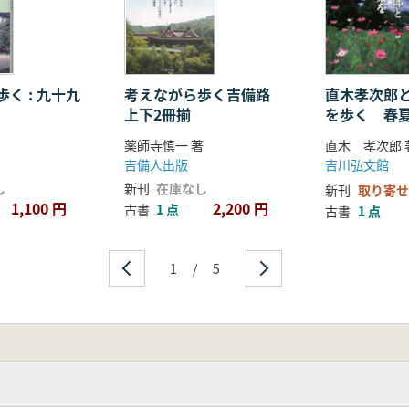
く : 九十九
考えながら歩く吉備路
直木孝次郎
上下2冊揃
を歩く 春
散歩
薬師寺慎一 著
直木 孝次郎 
吉備人出版
吉川弘文館
し
新刊
在庫なし
新刊
取り寄せ
1,100 円
2,200 円
古書
1 点
古書
1 点
1
/
5