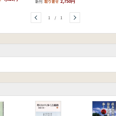
2,750円
新刊
取り寄せ
1
/
1