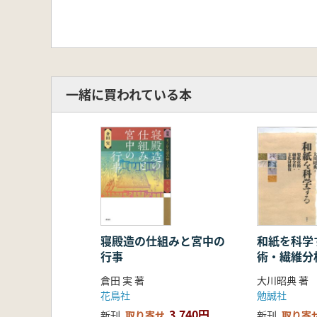
一緒に買われている本
寝殿造の仕組みと宮中の
和紙を科学す
行事
術・繊維分
復
倉田 実 著
大川昭典 著
花鳥社
勉誠社
3,740円
新刊
取り寄せ
新刊
取り寄