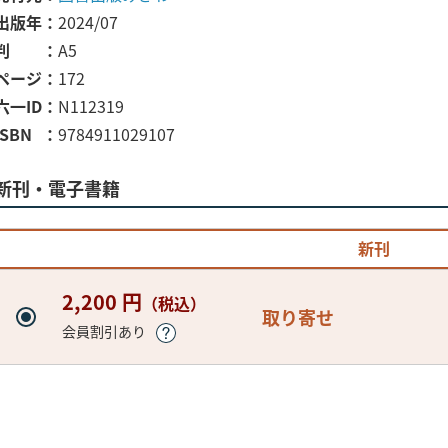
出版年
2024/07
判
A5
ページ
172
六一ID
N112319
ISBN
9784911029107
新刊・電子書籍
新刊
2,200 円
（税込）
取り寄せ
会員割引あり