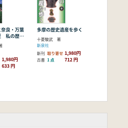
と奈良・万葉
多摩の歴史遺産を歩く
夏 私の歴史
十菱駿武 著
新泉社
著
1,980円
新刊
取り寄せ
1,980円
712 円
古書
1 点
633 円