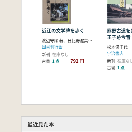
近江の文学碑を歩く
熊野古道を歩
王子跡今昔
渡辺守順 著、日比野渥美 写真
国書刊行会
松本保千代
宇治書店
新刊
在庫なし
792 円
新刊
在庫な
古書
1 点
古書
1 点
最近見た本