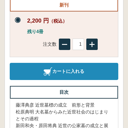
新刊
2,200 円
（税込）
残り4冊
注文数
カートに入れる
目次
藤澤典彦 近世墓標の成立 前形と背景
松原典明 大名墓からみた近世社会のはじまり
とその過程
新田和央・原田将典 近世の公家墓の成立と展