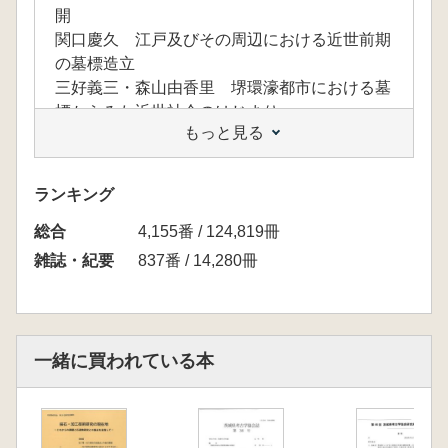
開
関口慶久 江戸及びその周辺における近世前期
の墓標造立
三好義三・森山由香里 堺環濠都市における墓
標からみた近世社会のはじまり
もっと見る
間野大丞・伊藤徳広 石見銀山遺跡の墓石
安楽可奈子 大和における農村の墓地調査 奈
良市大野町十輪寺墓地の調査から
ランキング
【論考】
総合
山下立 笏谷石製山王神猿像の系譜
4,155番 / 124,819冊
津市石造物調査会 三重県津市白山町の谷田石
雑誌・紀要
837番 / 14,280冊
碑 古文書に裏付けられた入会地の小石碑
藤川大 極楽寺の線刻阿弥陀如来立像石仏の図
像
海邉博史・伊藤宏之・上床真・森山由香里・藤
一緒に買われている本
井佐由里 種子島の中世石造物