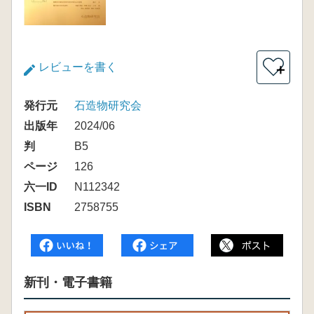
レビューを書く
＋
発行元
石造物研究会
出版年
2024/06
判
B5
ページ
126
六一ID
N112342
ISBN
2758755
新刊・電子書籍