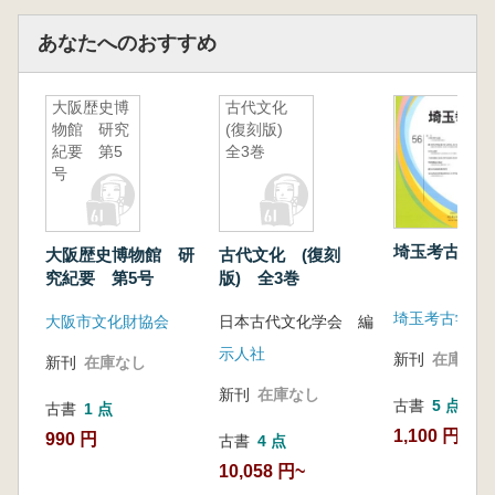
あなたへのおすすめ
大阪歴史博
古代文化
物館 研究
(復刻版)
紀要 第5
全3巻
号
埼玉考古 第
大阪歴史博物館 研
古代文化 (復刻
究紀要 第5号
版) 全3巻
埼玉考古学会
大阪市文化財協会
日本古代文化学会 編
示人社
新刊
在庫なし
新刊
在庫なし
新刊
在庫なし
古書
5 点
古書
1 点
1,100 円~
990 円
古書
4 点
10,058 円~