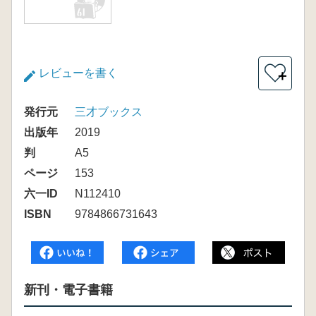
レビューを書く
＋
発行元
三才ブックス
出版年
2019
判
A5
ページ
153
六一ID
N112410
ISBN
9784866731643
新刊・電子書籍