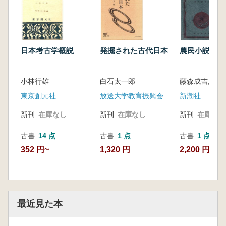
日本考古学概説
発掘された古代日本
農民小説集
小林行雄
白石太一郎
東京創元社
放送大学教育振興会
新潮社
新刊
在庫なし
新刊
在庫なし
新刊
在庫なし
古書
14 点
古書
1 点
古書
1 点
352 円~
1,320 円
2,200 円
最近見た本