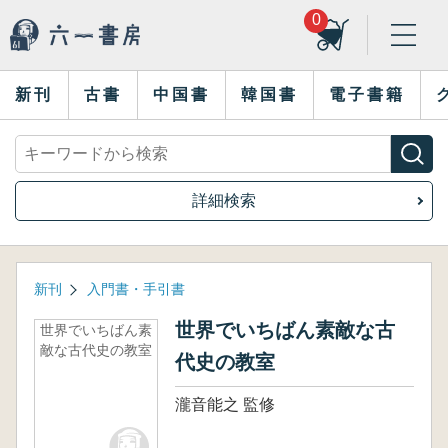
0
新刊
古書
中国書
韓国書
電子書籍
詳細検索
新刊
入門書・手引書
世界でいちばん素敵な古
世界でいちばん素
敵な古代史の教室
代史の教室
瀧音能之 監修