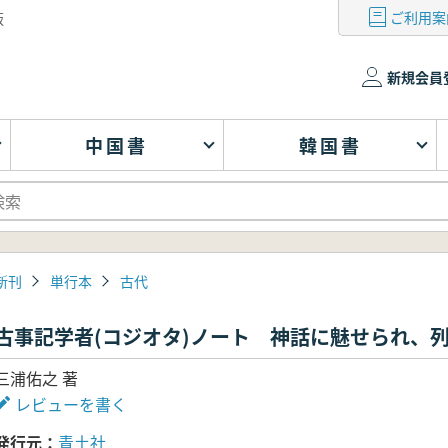
ご利用案
版
新規会員
中国書
韓国書
新刊
単行本
古代
古事記学者(コジオタ)ノート 神話に魅せられ、
三浦佑之 著
レビューを書く
発行元
青土社