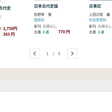
日本古代史論
古事記
古代史
佐野學 著
上田正昭 編
 編
国民社
社会思想社
新刊
在庫なし
新刊
在庫なし
2,750円
せ
770 円
古書
1 点
古書
1 点
383 円
1
/
5