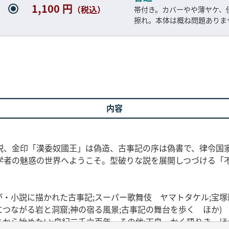
1,100 円
（税込）
帯付き。カバーやや薄ヤケ、
擦れ。本体は概ね問題ありま
内容
説、金印「漢委奴國王」は偽造、古事記の序は偽書で、律令国
学者の魅惑の世界へようこそ。型破りな説を展開しつづける「
が・小説に描かれた古事記;スーパー歌舞伎 ヤマトタケル;宝
につながる岩と洞窟;神の宿る風景;古事記の舞台を歩く ほか)
とから始めたい;皇紀二千六百年、その他;天皇、かく語りき ほ