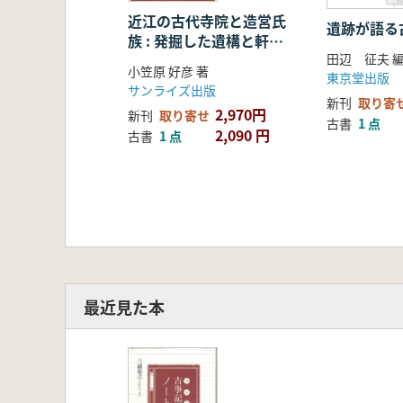
近江の古代寺院と造営氏
遺跡が語る
族 : 発掘した遺構と軒瓦
田辺 征夫
から謎を解く
小笠原 好彦 著
東京堂出版
サンライズ出版
新刊
取り寄
2,970円
新刊
取り寄せ
古書
1 点
2,090 円
古書
1 点
最近見た本