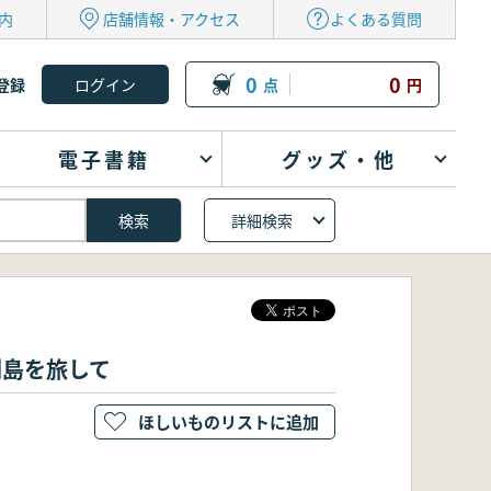
内
店舗情報・アクセス
よくある質問
0
0
登録
点
円
電子書籍
グッズ・他
詳細検索
列島を旅して
ほしいものリストに追加