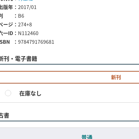
出版年
2017/01
判
B6
ページ
274+8
六一ID
N112460
ISBN
9784791769681
新刊・電子書籍
新刊
在庫なし
古書
普通