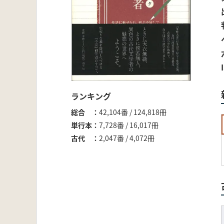
ランキング
総合
42,104番 / 124,818冊
単行本
7,728番 / 16,017冊
古代
2,047番 / 4,072冊