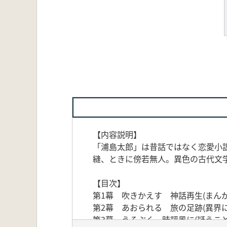
【内容説明】
「浦島太郎」は昔話ではなく恋愛小
縫、ときに傍若無人。異色の古代文
【目次】
第1幕 吹きかえす 神話再生(まん
第2幕 あおられる 旅の足跡(異界
第3幕 うそぶく 時評風に(疑うこ