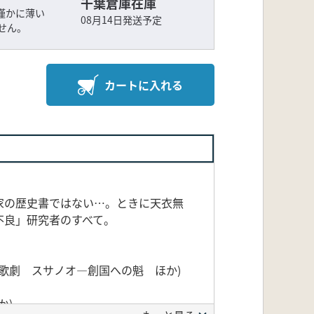
千葉倉庫在庫
僅かに薄い
08月14日発送予定
せん。
カートに入れる
家の歴史書ではない…。ときに天衣無
不良」研究者のすべて。
塚歌劇 スサノオ—創国への魁 ほか)
か)