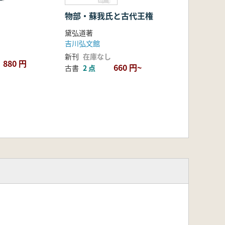
物部・蘇我氏と古代王権
黛弘道著
吉川弘文館
新刊
在庫なし
880 円
660 円~
古書
2 点