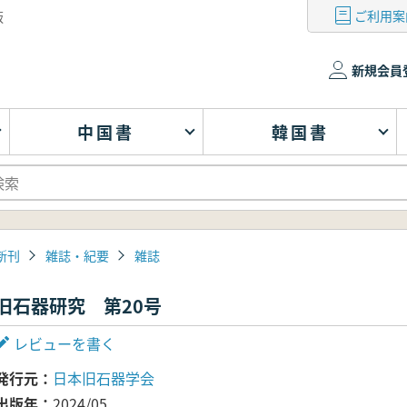
ご利用案
版
新規会員
中国書
韓国書
新刊
雑誌・紀要
雑誌
旧石器研究 第20号
レビューを書く
発行元
日本旧石器学会
出版年
2024/05