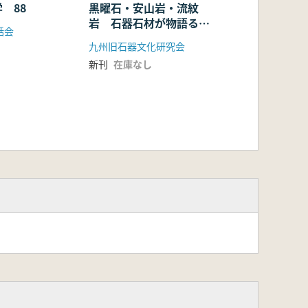
 88
黒曜石・安山岩・流紋
岩 石器石材が物語る旧
話会
石器時代像
九州旧石器文化研究会
新刊
在庫なし