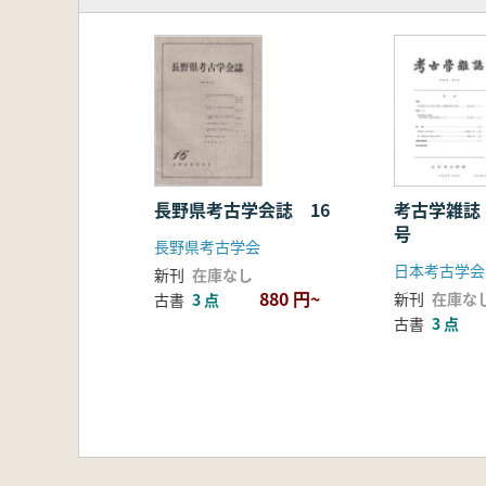
長野県考古学会誌 16
考古学雑誌
号
長野県考古学会
日本考古学会
新刊
在庫なし
880 円~
新刊
在庫な
古書
3 点
古書
3 点