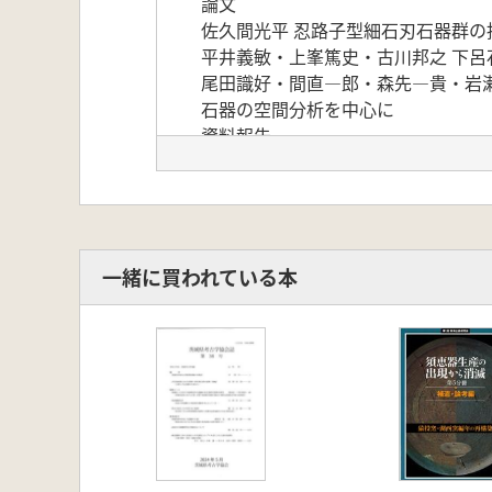
論文
佐久間光平 忍路子型細石刃石器群の
平井義敏・上峯篤史・古川邦之 下呂
尾田識好・間直―郎・森先―貴・岩
石器の空間分析を中心に
資料報告
諸星良― 山形県湯の花遺跡採集の
書評
堤 隆 五十嵐ジャンヌ著『洞窟壁画
大会報告
間直―郎 日本旧石器学会第21回
一緒に買われている本