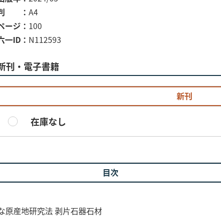
判
A4
ページ
100
六一ID
N112593
新刊・電子書籍
新刊
在庫なし
目次
な原産地研究法 剥片石器石材