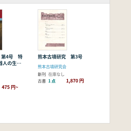
熊本古墳研究 第3号
 第4号 特
器人の生活
熊本古墳研究会
新刊
在庫なし
1,870 円
古書
1 点
475 円~