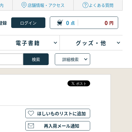
内
店舗情報・アクセス
よくある質問
0
0
登録
点
円
電子書籍
グッズ・他
詳細検索
ほしいものリストに追加
再入荷メール通知