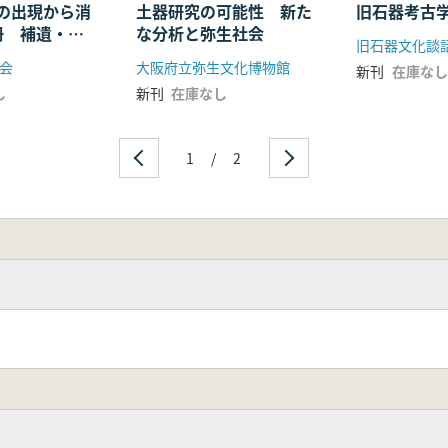
土器研究の可能性 新た
旧石器考古学
の出現から消
な分析と弥生社会
冊 補遺・論
旧石器文化談
大阪府立弥生文化博物館
会
新刊
在庫なし
新刊
在庫なし
し
1
/
2