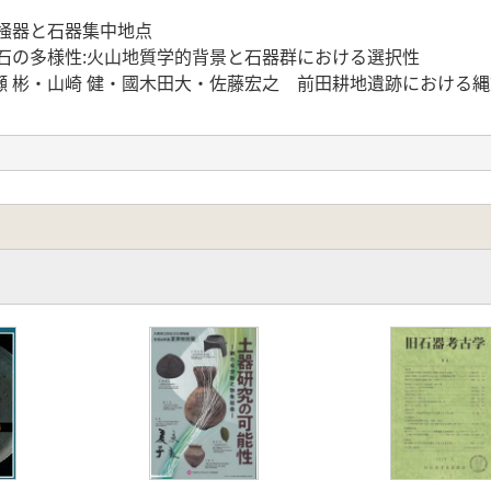
掻器と石器集中地点
石の多様性:火山地質学的背景と石器群における選択性
瀬 彬・山崎 健・國木田大・佐藤宏之 前田耕地遺跡における
黒曜石製細石刃石核の再検討
考』
研究発表・シンポジウム 「更新世における海とヒトのかかわり