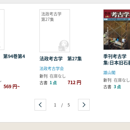
法政考古学
第27集
 第94巻第4
季刊考古学
法政考古学 第27集
集:日本旧石
法政考古学会
と技術
雄山閣
新刊
在庫なし
し
新刊
在庫なし
712 円
古書
1 点
569 円~
古書
3 点
1
/
5