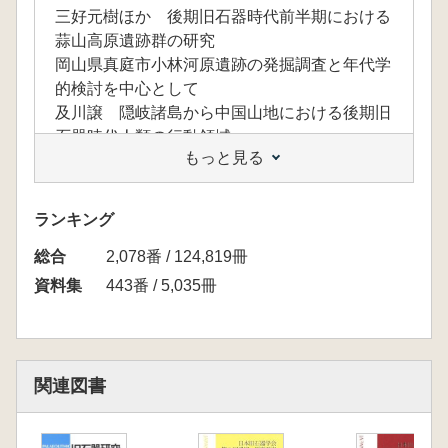
三好元樹ほか 後期旧石器時代前半期における
蒜山高原遺跡群の研究
岡山県真庭市小林河原遺跡の発掘調査と年代学
的検討を中心として
及川譲 隠岐諸島から中国山地における後期旧
石器時代人類の行動領域
もっと見る
岩瀬 彬ほか 複製した後期旧石器時代前半期
の刃部磨製石斧を用いた実験痕跡研究
尾田識好ほか 武蔵台遺跡X層における人類の
ランキング
居住年代
総合
夏木大吾 石器の向きと遺跡形成過程:北海道
2,078番 / 124,819冊
吉井沢遺跡の事例
資料集
443番 / 5,035冊
戸塚瞬翼 日本列島の後期旧石器時代前半期に
おける基部加工尖頭器の形態的選好性
ポスターセッション
地蔵田遺跡の居住年代
関連図書
北海道大正3遺跡から出土した縄文時代草創期
の剥片石器を対象とした石器使用痕分析