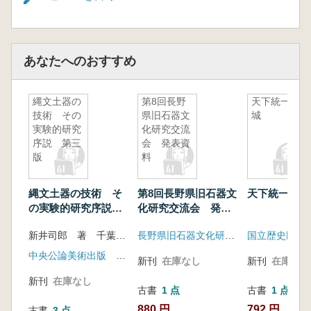
あなたへのおすすめ
縄文土器の
第8回長野
天下統一と
技術 その
県旧石器文
城
実験的研究
化研究交流
序説 第三
会 発表資
版
料
縄文土器の技術 そ
第8回長野県旧石器文
天下統一と城
の実験的研究序説
化研究交流会 発表
第三版
資料
新井司郎 著 千葉市加曽利貝塚博物館 編
長野県旧石器文化研究交流会
国立歴史民俗
中央公論美術出版 加曽利貝塚博物館
新刊
在庫なし
新刊
在庫なし
新刊
在庫なし
古書
1 点
古書
1 点
880 円
792 円
古書
3 点