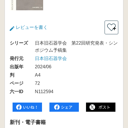
レビューを書く
＋
シリーズ
日本旧石器学会 第22回研究発表・シン
ポジウム予稿集
発行元
日本旧石器学会
出版年
2024/06
判
A4
ページ
72
六一ID
N112594
新刊・電子書籍