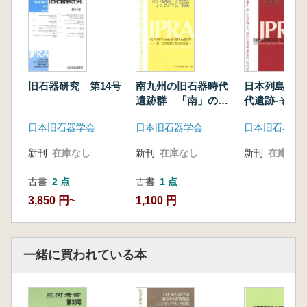
楔形石器の行動論的評価 山形県丸森1遺跡、
宮城県薬莱山No,8遺跡の分析を通して
井島遺跡採集の大型ナイフ形石器群
北海道八雲町大関遺跡の尖頭器石器群
長野県木曽町西又遺跡出土の有茎尖頭器を伴う
石器群の再検討
南九州の旧石器時代
旧石器研究 第14号
日本列島の旧
蘭越町立川1遺跡出土の石刃核
遺跡群 「南」の地
代遺跡-その
域性と文化の交錯
代・環境-
サヌカイトと安山岩の判別―帯磁率による非破
日本旧石器学会
日本旧石器学会
日本旧石器学
壊原産地推定法
帯磁率を利用した安山岩原産地推定と石材運用
新刊
在庫なし
新刊
在庫なし
新刊
在庫なし
の研究 広島県西ガガラ遺跡第1地点出土資料
の分析事例を中心に
古書
1 点
古書
2 点
静岡県浜松市行者穴遺跡の発掘調査
1,100 円
3,850 円~
小学校社会科教科書における旧石器時代の記載
の変遷
岩手県土萩森遺跡Ⅱb文化層を対象とした痕跡
一緒に買われている本
研究
シンポジウム「湧別技法:展開とその背景」
高倉純 趣旨説明