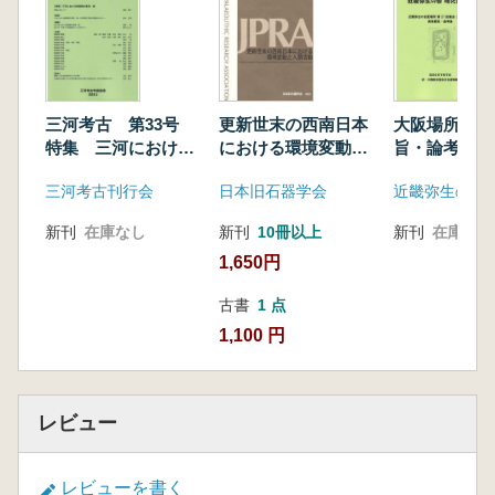
青木要祐 東北・北陸地方への湧別技法の展開
堤隆 中部・関東地方への湧別技法の展開
光石鳴巳 近畿・中四国地方への湧別技法の展
開
加藤真二 中国北部における湧別技法の展開
三河考古 第33号
更新世末の西南日本
大阪場所 発
平澤悠 束西ベリンジアの湧別技法:北米移住
特集 三河における
における環境変動と
旨・論考集
仮説に関する視点から
戦国期の集落・城
人類活動
三河考古刊行会
日本旧石器学会
近畿弥生の会
新刊
在庫なし
新刊
10冊以上
新刊
在庫なし
1,650円
古書
1 点
1,100 円
レビュー
レビューを書く