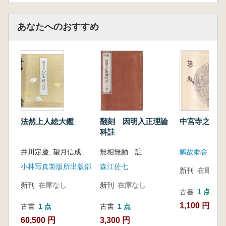
あなたへのおすすめ
法然上人絵大鑑
翻刻 因明入正理論
中宮寺之研究
科註
井川定慶, 望月信成 編
無相無動 註
鵤故郷舎
小林写真製版所出版部
森江佐七
新刊
在庫なし
新刊
在庫なし
新刊
在庫なし
古書
1 点
1,100 円
古書
1 点
古書
1 点
60,500 円
3,300 円