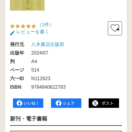
（1件）
＋
レビューを書く
発行元
八木書店出版部
出版年
2024/07
判
A4
ページ
514
六一ID
N112623
ISBN
9784840622783
新刊・電子書籍