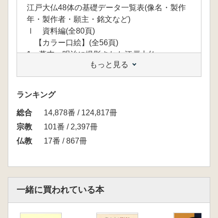
江戸大仏48体の基礎データ一覧表(像名・製作
年・製作者・願主・銘文など)
Ⅰ 資料編(全80頁)
【カラー口絵】(全56頁)
1 幕末・明治に撮影された江戸大仏
もっと見る
2 調査した江戸大仏
1 48体の江戸大仏(本書掲載の江戸大仏)
2 江戸大仏の像内写真
ランキング
3 2体の江戸大仏の木造原型像と製品鋳銅像
総合
4 3D計測による茂林寺聖観音菩薩坐像ほかの
14,878番 / 124,817冊
形状重ね図検証
宗教
101番 / 2,397冊
5 江戸大仏の金彩と彩色絵図
仏教
17番 / 867冊
6 法華経寺中山大仏の解体修理時の調査図(1)
1 蓮華座・基壇の発掘
2 3D計測による厚み分布図
3 3D計測による法華経寺中山大仏の蓮弁
一緒に買われている本
の鋳造シミュレーション解析図
【モノクロ口絵】(全24頁)
7 3D計測による木造原型像と鋳銅製品像のポ