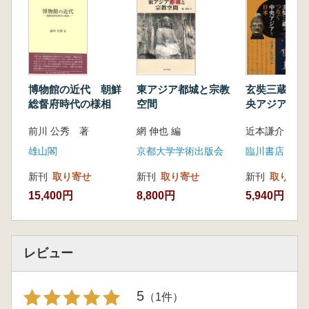
リゴン図比較
8 茂林寺聖観音菩薩坐像ほかの部分写真・ポ
リゴン図
9 銘文・関連資料・文書の写真
10法華経寺中山大仏の解体修理時の調査図(2)
博物館の近代 朝鮮
東アジア都城と宗教
玄奘三蔵がつ
1 3D計測によるポリゴン図
総督府時代の様相
空間
央アジアと日
2 法華経寺中山大仏の部品図
前川 公秀 著
網 伸也 編
近本謙介 編集
3 法華経寺中山大仏の堰・補修の調査図
4 法華経寺中山大仏の鋳接法の痕跡図
雄山閣
京都大学学術出版会
臨川書店
Ⅱ 研究編(全350頁)
新刊
取り寄せ
新刊
取り寄せ
新刊
取り寄せ
1 江戸大仏48体の調査研究
15,400円
8,800円
5,940円
2 解体修理にともなう法華経寺中山大仏の調
査研究
1 蓮台・基壇の発掘(本間岳人)
2 銘文の記録と解読(本間俊文)
レビュー
3 青銅の分析と鋳造シミュレーション(長
柄毅一)
5
（1件）
4 残存鋳型土の成分分析と鋳造場所の検