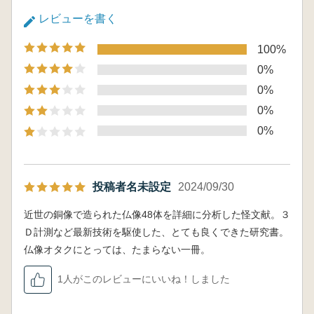
討(飯塚義之)
レビューを書く
5 法華経寺中山大仏の鋳造技法(三船温
尚)
100%
Ⅲ 総合研究編(全50頁)
0%
1 江戸大仏の造形の変遷と特徴(三宮千佳)
2 江戸時代の鋳物産業(杉本和江)
0%
3 江戸大仏の鋳造技術の変遷と特徴(三船温
0%
尚)
0%
投稿者名未設定
2024/09/30
近世の銅像で造られた仏像48体を詳細に分析した怪文献。３
Ｄ計測など最新技術を駆使した、とても良くできた研究書。
仏像オタクにとっては、たまらない一冊。
1人がこのレビューにいいね！しました