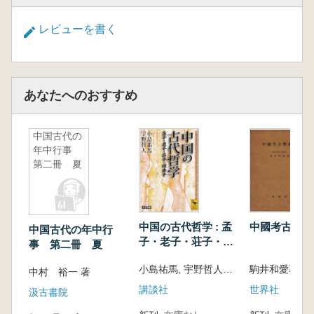
レビューを書く
あなたへのおすすめ
中国古代の
年中行事
第二冊 夏
中国の古代哲学 : 孟
中國考古學研
中国古代の年中行
子・老子・荘子・韓
事 第二冊 夏
非子
小島祐馬, 宇野哲人 著
駒井和愛著
中村 裕一 著
講談社
世界社
汲古書院