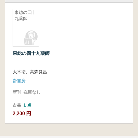
東総の四十
九薬師
東総の四十九薬師
大木衛、高森良昌
崙書房
新刊
在庫なし
古書
1 点
2,200 円