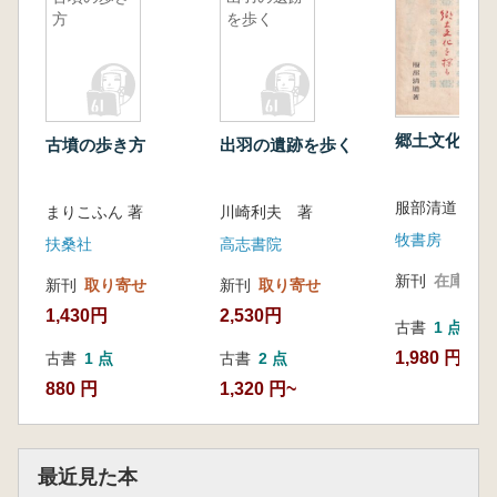
方
を歩く
郷土文化を探
古墳の歩き方
出羽の遺跡を歩く
服部清道 著
まりこふん 著
川崎利夫 著
牧書房
扶桑社
高志書院
新刊
在庫なし
新刊
取り寄せ
新刊
取り寄せ
1,430円
2,530円
古書
1 点
1,980 円
古書
1 点
古書
2 点
880 円
1,320 円~
最近見た本