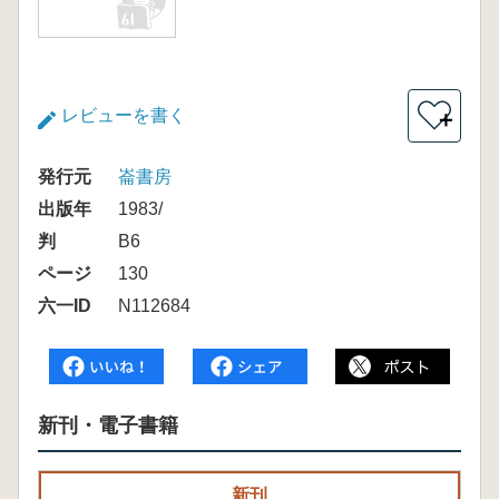
レビューを書く
＋
発行元
崙書房
出版年
1983/
判
B6
ページ
130
六一ID
N112684
新刊・電子書籍
新刊