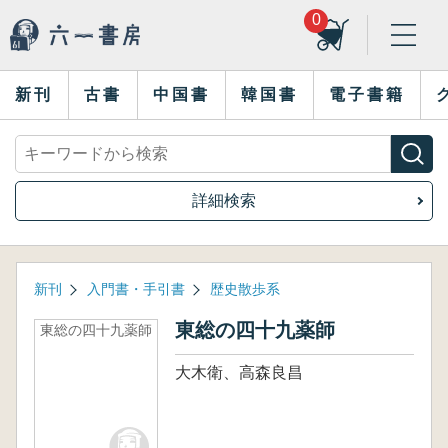
0
新刊
古書
中国書
韓国書
電子書籍
詳細検索
新刊
入門書・手引書
歴史散歩系
東総の四十九薬師
東総の四十九薬師
大木衛、高森良昌