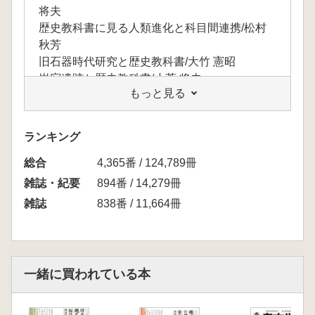
将夫
歴史教科書に見る人類進化と科目間連携/松村
秋芳
旧石器時代研究と歴史教科書/大竹 憲昭
岩宿遺跡と歴史教科書/小菅 将夫
もっと見る
小・中学校の歴史教科書と旧石器時代/釼持 輝
久
■ 最新のICT技術を活用した遺跡展示
ランキング
ICTを用いた古墳の情報発信 史跡観音山古
総合
墳・群馬県立歴史博物館/深澤 敦仁
4,365番 / 124,789冊
■ 考古学史の散策〈終〉
雑誌・紀要
894番 / 14,279冊
地域の考古学史散策/坂誥 秀一
雑誌
838番 / 11,664冊
■ 書評
『考古学ハンドブック25 古墳時代の交通と流
通』日高 慎 編集/柴田 昌児
■ 考古アカデミックレポート
一緒に買われている本
高校生による学校資料調査と学校史叙述の構
想/宮崎 嵩啓
日本列島における旧石器時代人骨とDNA分析/