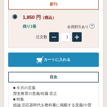
新刊
1,850 円
（税込）
残り1冊
会員割引あり
注文数
カートに入れる
目次
■ 今月の言葉
歴史教育の意義/佐藤 宏之
■ 特集
総論 旧石器時代を教科書に掲載する意義/小菅