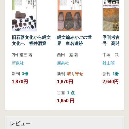
水野 文月
旧石器文化から縄文
縄文編みかごの世
季刊考古学 第
文化へ 福井洞窟
界 東名遺跡
号 高時間分
気候学の進展
?田 裕三 著
西田 巌 著
中塚 武 編集
学
新泉社
新泉社
雄山閣
新刊
3冊
新刊
取り寄せ
新刊
1冊
1,870円
1,870円
2,640円
古書
1 点
1,650 円
レビュー