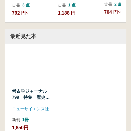
古書
2 点
古書
3 点
古書
1 点
704 円~
792 円~
1,188 円
最近見た本
考古学ジャーナル
799 特集 歴史教
科書と旧石器時代
ニューサイエンス社
新刊
1冊
1,850円