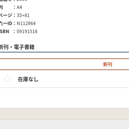
判
A4
ページ
35+81
六一ID
N112864
ISBN
09191518
新刊・電子書籍
新刊
在庫なし