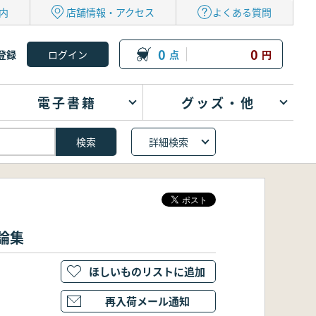
内
店舗情報・アクセス
よくある質問
0
0
登録
点
円
電子書籍
グッズ・他
詳細検索
論集
ほしいものリストに追加
再入荷メール通知