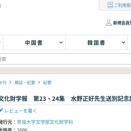
ご利用案
版
新規会員
中国書
韓国書
新刊
雑誌・紀要
紀要
文化財学報 第23・24集 水野正好先生送別記念
レビューを書く
発行元
奈良大学文学部文化財学科
出版年
2006