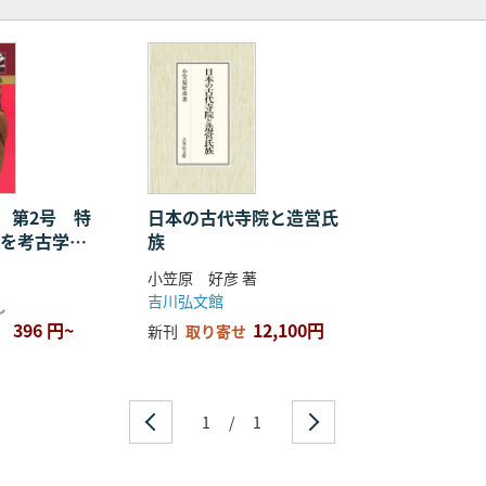
 第2号 特
日本の古代寺院と造営氏
仏を考古学す
族
小笠原 好彦 著
吉川弘文館
し
396 円~
12,100円
新刊
取り寄せ
1
/
1