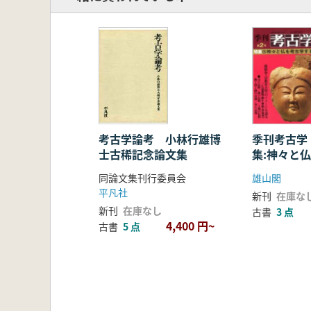
季刊考古学
考古学論考 小林行雄博
集:神々と
士古稀記念論文集
る
雄山閣
同論文集刊行委員会
平凡社
新刊
在庫な
新刊
在庫なし
古書
3 点
4,400 円~
古書
5 点