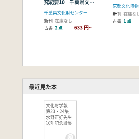
究紀要10 千葉県文化
京都文化博物
財センター10周年記念
千葉県文化財センター
新刊
在庫な
論集
新刊
在庫なし
古書
1 点
633 円~
古書
2 点
最近見た本
文化財学報
第23・24集
水野正好先生
送別記念論集