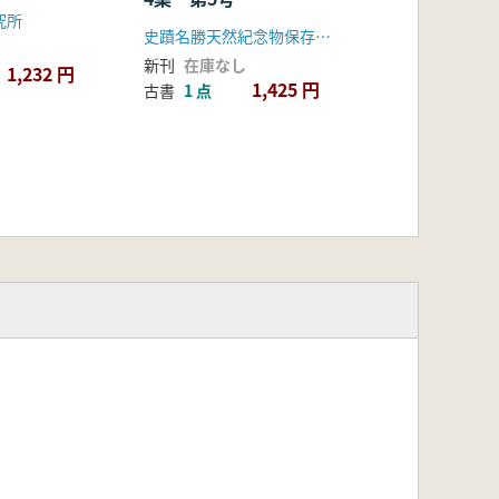
究所
史蹟名勝天然紀念物保存協會
新刊
在庫なし
1,232 円
1,425 円
古書
1 点