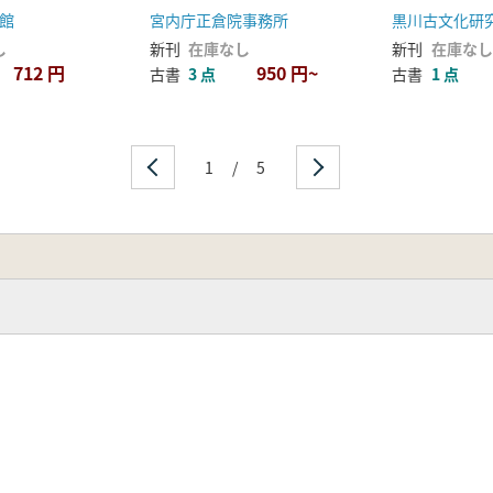
館
宮内庁正倉院事務所
黒川古文化研
し
新刊
在庫なし
新刊
在庫なし
712 円
950 円~
古書
3 点
古書
1 点
1
/
5