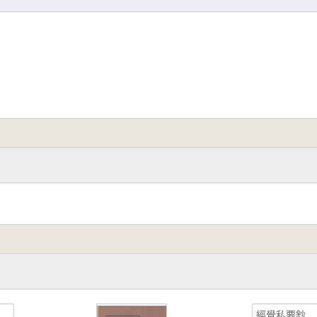
經覺私要鈔