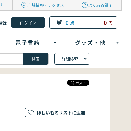
内
店舗情報・アクセス
よくある質問
0
0
登録
点
円
電子書籍
グッズ・他
詳細検索
ほしいものリストに追加