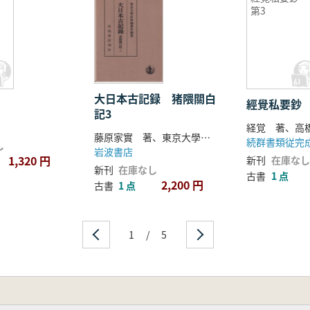
第3
大日本古記録 猪隈關白
經覺私要鈔 
記3
藤原家實 著、東京大學史料編纂所 編
続群書類従完
し
岩波書店
1,320 円
新刊
在庫なし
新刊
在庫なし
古書
1 点
2,200 円
古書
1 点
1
/
5