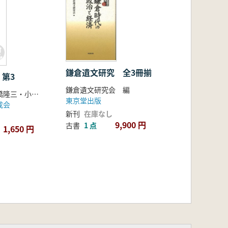
鎌倉遺文研究 全3冊揃
第3
鎌倉遺文研究会 編
経覚 著、高橋隆三・小泉宜右 校訂
東京堂出版
成会
新刊
在庫なし
9,900 円
古書
1 点
1,650 円