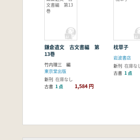
文書編 第13
巻
鎌倉遺文 古文書編 第
枕草子
13巻
岩波書店
竹内理三 編
新刊
在庫な
東京堂出版
古書
1 点
新刊
在庫なし
1,584 円
古書
1 点