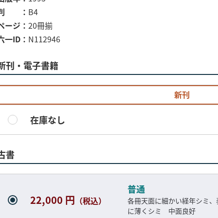
判
B4
ページ
20冊揃
六一ID
N112946
新刊・電子書籍
新刊
在庫なし
古書
普通
22,000 円
（税込）
各冊天面に細かい経年シミ、
に薄くシミ 中面良好