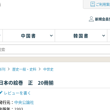
ご利用案
版
新規会員
中国書
韓国書
新刊
歴史一般・史料
中世史
日本の絵巻 正 20冊揃
レビューを書く
発行元
中央公論社
出版年
1993