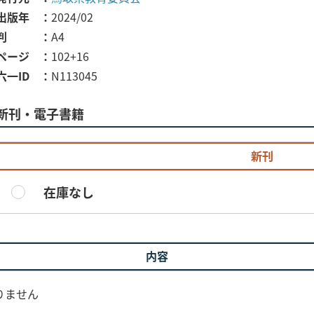
出版年
2024/02
判
A4
ページ
102+16
六一ID
N113045
新刊・電子書籍
新刊
在庫なし
内容
りません