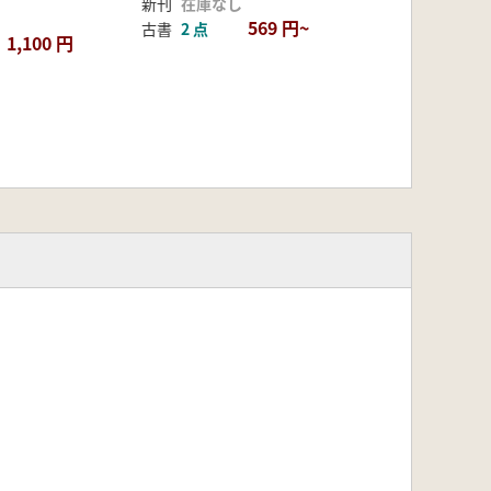
新刊
在庫なし
569 円~
古書
2 点
1,100 円