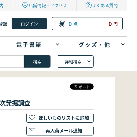
内
店舗情報・アクセス
よくある質問
0
0
登録
点
円
電子書籍
グッズ・他
詳細検索
7次発掘調査
ほしいものリストに追加
再入荷メール通知