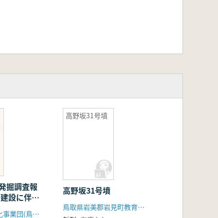
高野坂31号墳
墳発掘調査報
高野坂31号墳
ダム建設に伴う
鳥取県岩美郡岩見町教育委員会
告書
国府町教育文化事業団(鳥取県)