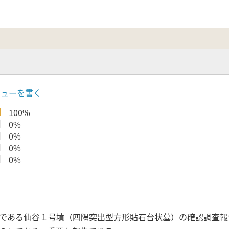
ビューを書く
100%
0%
0%
0%
0%
である仙谷１号墳（四隅突出型方形貼石台状墓）の確認調査報