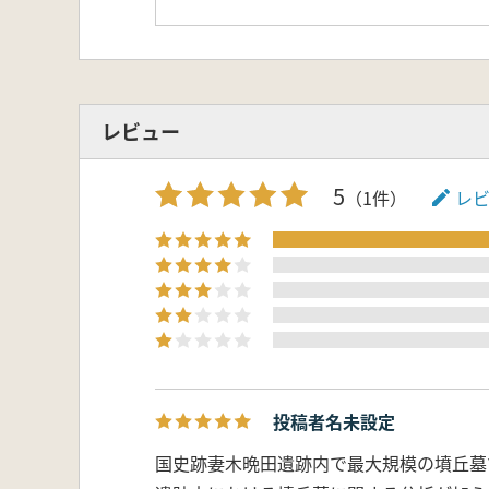
レビュー
5
（1件）
レ
投稿者名未設定
国史跡妻木晩田遺跡内で最大規模の墳丘墓