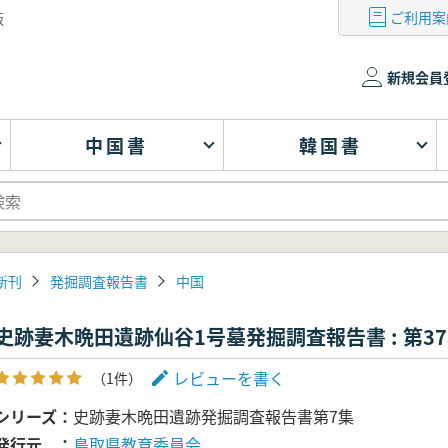
ご利用案
版
新規会員
中国書
韓国書
新刊
発掘調査報告書
中国
史跡妻木晩田遺跡仙谷1号墓発掘調査報告書 : 第3
レビューを書く
（1件）
シリーズ
史跡妻木晩田遺跡発掘調査報告書第7集
発行元
鳥取県教育委員会