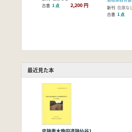
2,200 円
古書
1 点
新刊
在庫な
古書
1 点
最近見た本
史跡妻木晩田遺跡仙谷1