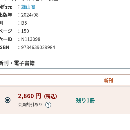
発行元
雄山閣
出版年
2024/08
判
B5
ページ
150
六一ID
N113098
ISBN
9784639029984
新刊・電子書籍
新刊
2,860 円
（税込）
残り1冊
会員割引あり