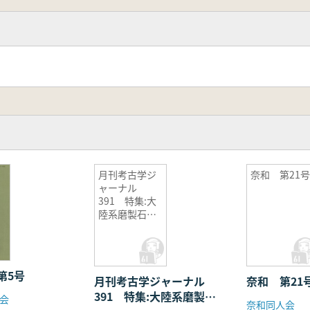
月刊考古学ジ
奈和 第21
ャーナル
391 特集:大
陸系磨製石器
研究の現状
第5号
月刊考古学ジャーナル
奈和 第21
391 特集:大陸系磨製石
会
奈和同人会