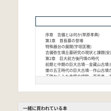
序章 吉備とは何か(草原孝典)
第1章 首長墓の登場
特殊器台の展開(宇垣匡雅)
吉備弥生墳丘墓研究の現状と課題(安
第2章 巨大前方後円墳の時代
前期と中期の巨大古墳―金蔵山古墳と
倭の五王時代の巨大古墳―作山古墳か
王陵からみた吉備の埴輪―百舌鳥・古
第3章 吉備の対外交流
吉備の大陸系器物―伝榊山古墳出土の
吉備の初期須恵器―渡来人集団のムラ
第4章 巨石墳と終末期古墳
吉備における古墳時代後期の親族構造
一緒に買われている本