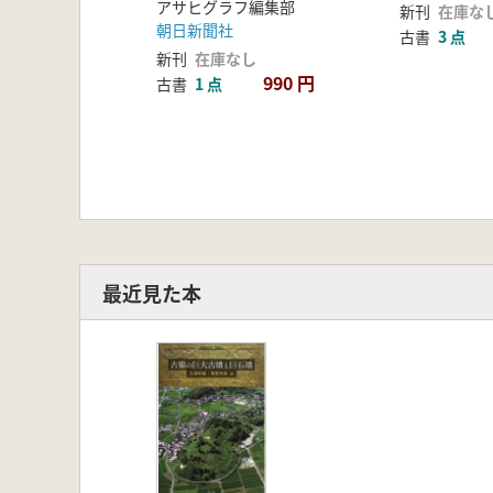
アサヒグラフ編集部
新刊
在庫な
朝日新聞社
古書
3 点
新刊
在庫なし
990 円
古書
1 点
最近見た本