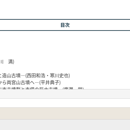
目次
川 満)
造山古墳―(西田和浩・寒川史也)
ら両宮山古墳へ―(平井典子)
市古墳群と吉備の巨大古墳―(廣瀬 覚)
龍文透金具・多孔鈴・馬形帯鉤の位置づけとその意義―(土屋
と古墳―(田中清美)
(清家 章)