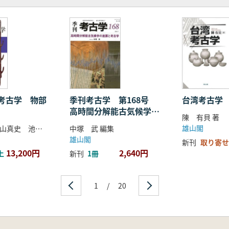
箭田大塚古墳―(尾上元規)
(村田 晋)
備前・備中・備後・美作)(草原孝典・村田晋・小郷利幸)
考古学 物部
季刊考古学 第168号
台湾考古学
高時間分解能古気候学の
陳 有貝 著
進展と考古学
雄山閣
菊地大樹 丸山真史 池田保信 編
中塚 武 編集
雄山閣
新刊
取り寄せ
13,200円
2,640円
上
新刊
1冊
1
/
20