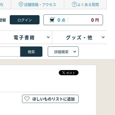
内
店舗情報・アクセス
よくある質問
0
0
登録
点
円
電子書籍
グッズ・他
詳細検索
ほしいものリストに追加