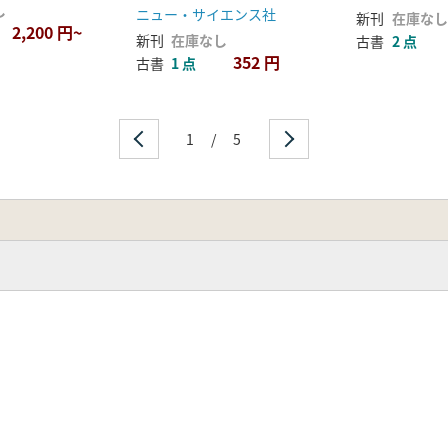
器研究の現状
し
ニュー・サイエンス社
新刊
在庫なし
2,200 円~
新刊
在庫なし
古書
2 点
352 円
古書
1 点
1
/
5