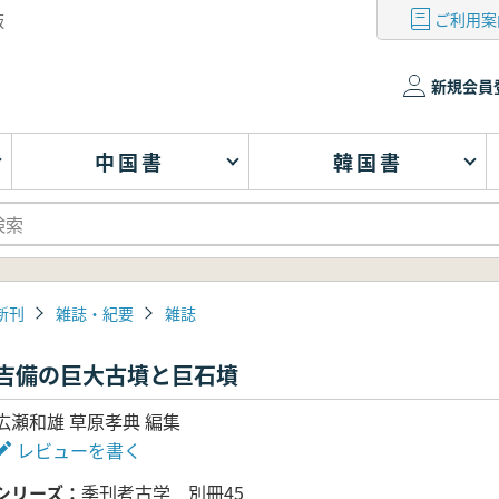
ご利用案
版
新規会員
中国書
韓国書
新刊
雑誌・紀要
雑誌
吉備の巨大古墳と巨石墳
広瀬和雄 草原孝典 編集
レビューを書く
シリーズ
季刊考古学 別冊45