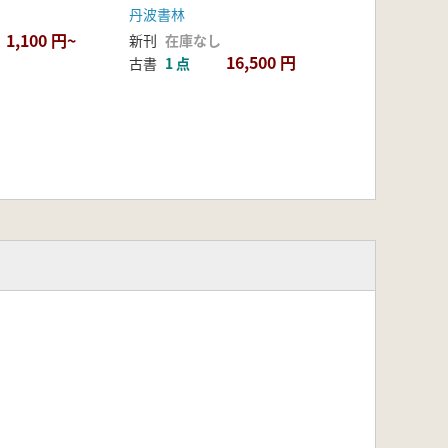
丹波書林
1,100 円~
新刊
在庫なし
16,500 円
古書
1 点