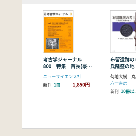
巨石墳の発掘調査―こうもり塚古墳と
第5章 備後と美作の首長墓系譜
備後における中期・後期の首長墓系譜
美作の古墳時代(小郷利幸)
終章 吉備と大和政権(広瀬和雄)
コラム 吉備のおススメ古墳めぐり(
考古学ジャーナル
布留遺跡の
800 特集 首長(豪族)
氏隆盛の地
居館の考古学
ニューサイエンス社
六一書房
1,850円
新刊
1冊
新刊
10冊以