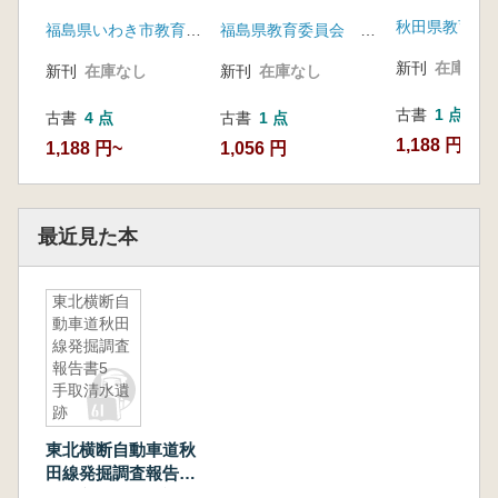
秋田県教育委
福島県いわき市教育委員会
福島県教育委員会 福島県文化センター
新刊
在庫なし
新刊
在庫なし
新刊
在庫なし
古書
1 点
古書
4 点
古書
1 点
1,188 円
1,188 円~
1,056 円
最近見た本
東北横断自
動車道秋田
線発掘調査
報告書5
手取清水遺
跡
東北横断自動車道秋
田線発掘調査報告書
5 手取清水遺跡