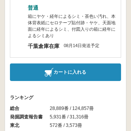
普通
箱にヤケ・経年によるシミ・茶色い汚れ、本
体背表紙にセロテープ貼付跡・ヤケ、天面地
面に経年によるシミ、付図入りの箱に経年に
よるシミあり
08月14日発送予定
千葉倉庫在庫
カートに入れる
ランキング
総合
28,889番 / 124,857冊
発掘調査報告書
5,931番 / 31,316冊
東北
572番 / 3,573冊