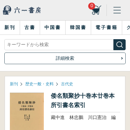
0
新刊
古書
中国書
韓国書
電子書籍
詳細検索
新刊
歴史一般・史料
古代史
倭名類聚抄十巻本廿巻本
所引書名索引
藏中進 林忠鵬 川口憲治 編