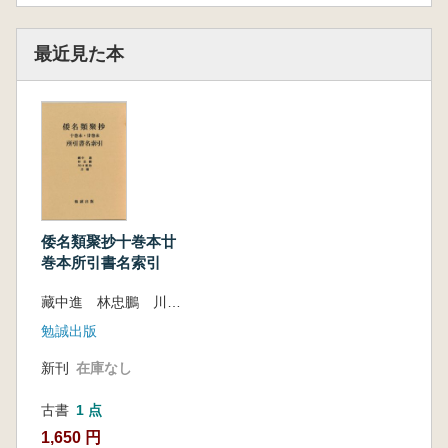
最近見た本
倭名類聚抄十巻本廿
巻本所引書名索引
藏中進 林忠鵬 川口憲治 編
勉誠出版
新刊
在庫なし
古書
1 点
1,650 円