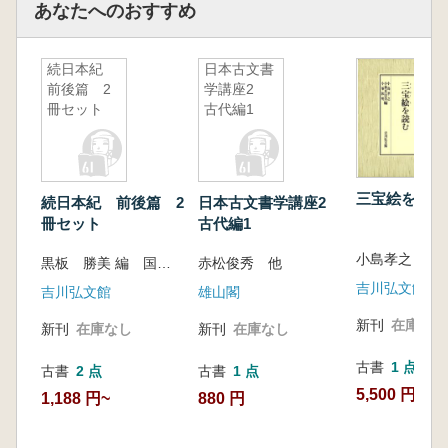
あなたへのおすすめ
続日本紀
日本古文書
前後篇 2
学講座2
冊セット
古代編1
三宝絵を読む
続日本紀 前後篇 2
日本古文書学講座2
冊セット
古代編1
黒板 勝美 編 国史大系編修会 編
赤松俊秀 他
吉川弘文館
吉川弘文館
雄山閣
新刊
在庫なし
新刊
在庫なし
新刊
在庫なし
古書
1 点
古書
2 点
古書
1 点
5,500 円
1,188 円~
880 円