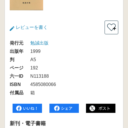
レビューを書く
＋
発行元
勉誠出版
出版年
1999
判
A5
ページ
192
六一ID
N113188
ISBN
4585080066
付属品
箱
新刊・電子書籍