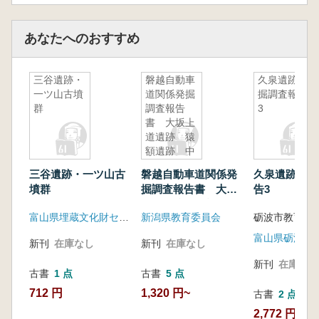
あなたへのおすすめ
三谷遺跡・
磐越自動車
久泉遺跡発
一ツ山古墳
道関係発掘
掘調査報告
群
調査報告
3
書 大坂上
道遺跡 猿
額遺跡 中
棚遺跡 牧
三谷遺跡・一ツ山古
磐越自動車道関係発
久泉遺跡発掘
ノ沢遺跡
墳群
掘調査報告書 大坂
告3
上道遺跡 猿額遺
富山県埋蔵文化財センター
新潟県教育委員会
跡 中棚遺跡 牧ノ
沢遺跡
新刊
在庫なし
新刊
在庫なし
新刊
在庫なし
古書
1 点
古書
5 点
712 円
1,320 円~
古書
2 点
2,772 円~