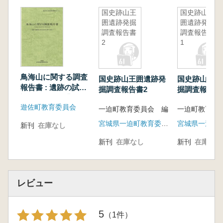
国史跡山王
国史跡山王
囲遺跡発掘
囲遺跡発掘
調査報告書
調査報告書
2
1
鳥海山に関する調査
国史跡山王囲遺跡発
国史跡山王囲
報告書 : 遺跡の試掘
掘調査報告書2
掘調査報告書
調査と歴史的背景に
遊佐町教育委員会
関する報告
一迫町教育委員会 編
一迫町教育委
宮城県一迫町教育委員会
新刊
在庫なし
新刊
在庫なし
新刊
在庫なし
レビュー
5
（1件）