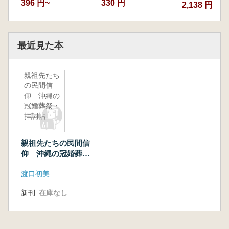
396 円~
330 円
2,138 円
最近見た本
親祖先たち
の民間信
仰 沖縄の
冠婚葬祭・
拝詞帖
親祖先たちの民間信
仰 沖縄の冠婚葬
祭・拝詞帖
渡口初美
新刊
在庫なし