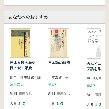
あなたへのおすすめ
カムイユカ
ラでアイヌ
語を学ぶ
日本女性の歴史 :
日本語の源流
カムイユカラ
性・愛・家族
ヌ語を学ぶ
総合女性史研究会編
川本崇雄 著
中川裕, 中本ム
角川書店
講談社
白水社
新刊
在庫なし
新刊
在庫なし
新刊
在庫なし
古書
2 点
古書
1 点
古書
1 点