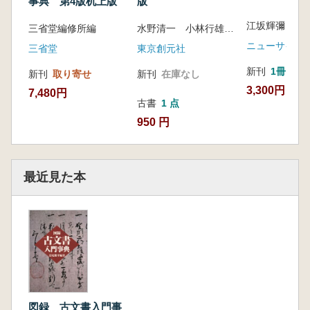
事典 第4版机上版
版
三省堂編修所編
水野清一 小林行雄 編
ニューサイエ
三省堂
東京創元社
新刊
1冊
新刊
取り寄せ
新刊
在庫なし
3,300円
7,480円
古書
1 点
950 円
最近見た本
図録 古文書入門事