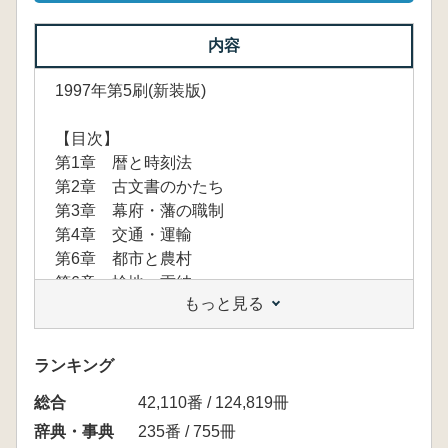
内容
1997年第5刷(新装版)
【目次】
第1章 暦と時刻法
第2章 古文書のかたち
第3章 幕府・藩の職制
第4章 交通・運輸
第6章 都市と農村
第6章 検地・貢納
もっと見る
第7章 産業
第8章 商品流通
第9章 単位呼称
ランキング
第10章 難読用語
総合
第11章 くずし字を読む
42,110番 / 124,819冊
第12章 文を読む
辞典・事典
235番 / 755冊