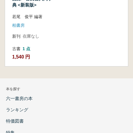
典 <新装版>
若尾 俊平 編著
柏書房
新刊
在庫なし
古書
1 点
1,540 円
本を探す
六一書房の本
ランキング
特価図書
特集