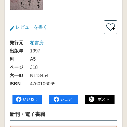
レビューを書く
＋
発行元
柏書房
出版年
1997
判
A5
ページ
318
六一ID
N113454
ISBN
4760106065
新刊・電子書籍