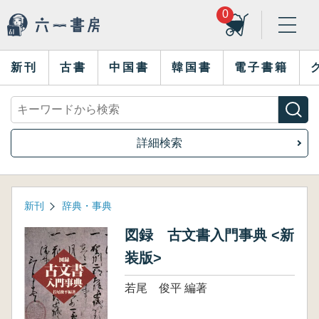
0
新刊
古書
中国書
韓国書
電子書籍
詳細検索
新刊
辞典・事典
図録 古文書入門事典 <新
装版>
若尾 俊平 編著