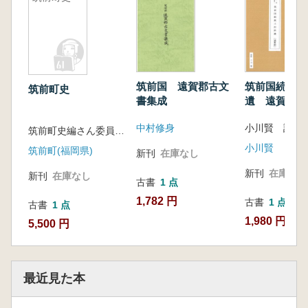
筑前国 遠賀郡古文
筑前国続風土
筑前町史
書集成
遺 遠賀郡
中村修身
小川賢 註・
筑前町史編さん委員会 編
小川賢
筑前町(福岡県)
新刊
在庫なし
新刊
在庫なし
新刊
在庫なし
古書
1 点
1,782 円
古書
1 点
古書
1 点
1,980 円
5,500 円
最近見た本