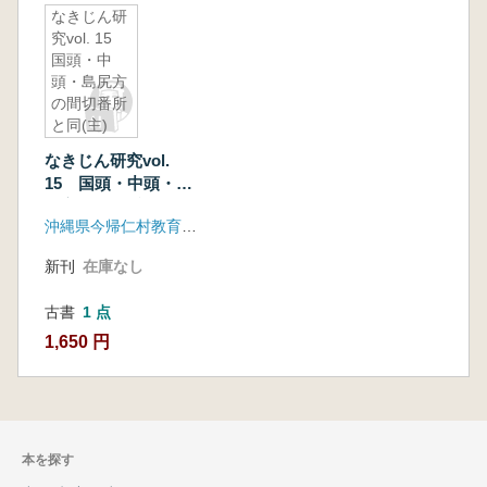
なきじん研
究vol. 15
国頭・中
頭・島尻方
の間切番所
と同(主)
村 ほか
なきじん研究vol.
15 国頭・中頭・島
尻方の間切番所と同
沖縄県今帰仁村教育委員会 今帰仁村歴史文化センター
(主)村 ほか
新刊
在庫なし
古書
1 点
1,650 円
本を探す