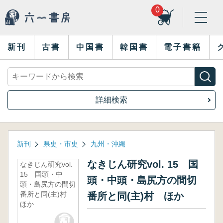
0
新刊
古書
中国書
韓国書
電子書籍
詳細検索
新刊
県史・市史
九州・沖縄
なきじん研究vol. 15 国
なきじん研究vol.
15 国頭・中
頭・中頭・島尻方の間切
頭・島尻方の間切
番所と同(主)村
番所と同(主)村 ほか
ほか