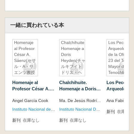
一緒に買われている本
Homenaje
Chalchihuite.
Los Peces
al Profesor
Homenaje a
Arqueológico
César A.
Doris
de la Ofrend
Sáenz(セサ
Heyden(チャ
23 del Templ
ル・A・サ
ルキフイト
Mayor de
エンツ教授
ドリス・ヘ
Tenochtitlan
に捧ぐ)
イデンへの
ノチティトラ
Homenaje al
Chalchihuite.
Los Peces
賛辞)
ンのテンプ
Profesor César A.
Homenaje a Doris
Arqueológico
ロ・マヨール
Sáenz(セサル・A・
Heyden(チャルキフ
Ofrenda 23 d
神殿の供物23
Angel García Cook
Ma. De Jesús Rodríguez-Shadow (Coordinador), Beatriz Barba de Piña Chán (Coordinador) Editorial
サエンツ教授に捧ぐ)
イト ドリス・ヘイデ
Templo Mayo
の考古学的魚
ンへの賛辞)
Tenochtitl
類)
Instituto Nacional de Antropología e Historia
Instituto Nacional De Antropología E Historia - INAH
新刊
在庫なし
ティトランの
ロ・マヨール
新刊
在庫なし
新刊
在庫なし
供物23の考
類)