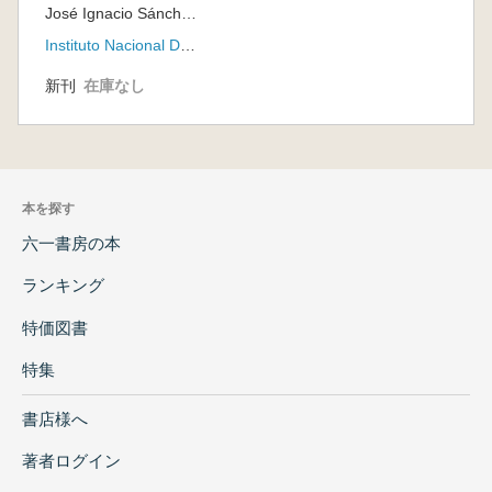
José Ignacio Sánchez Alaniz (Coordinador)
Caso de Bidasoa (テ
オティワカンの集合
Instituto Nacional De Antropología E Historia - INAH
住宅:ビダソアの事
例)
新刊
在庫なし
本を探す
六一書房の本
ランキング
特価図書
特集
書店様へ
著者ログイン