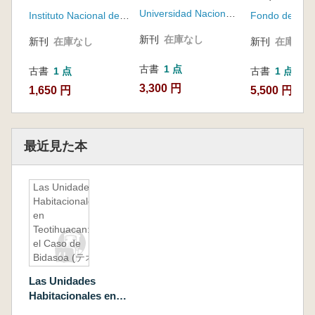
ヤ地域の古代居住パ
Universidad Nacional Autónoma de México, Instituto de Investigaciones Antropológicas
Instituto Nacional de Antropología e Historia
ターンに関する6つの
エッセイ)
新刊
在庫なし
新刊
在庫なし
新刊
在庫なし
古書
1 点
古書
1 点
古書
1 点
3,300 円
1,650 円
5,500 円
最近見た本
Las Unidades
Habitacionales
en
Teotihuacan:
el Caso de
Bidasoa (テオ
ティワカンの
Las Unidades
集合住宅:ビダ
Habitacionales en
ソアの事例)
Teotihuacan: el