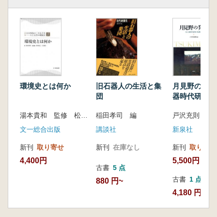
環境史とは何か
旧石器人の生活と集
月見野の発掘
団
器時代研究の
湯本貴和 監修 松田裕之 矢原徹一 編
稲田孝司 編
戸沢充則 編
文一総合出版
講談社
新泉社
新刊
取り寄せ
新刊
在庫なし
新刊
取り寄せ
4,400円
5,500円
古書
5 点
古書
1 点
880 円~
4,180 円