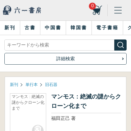
0
新刊
古書
中国書
韓国書
電子書籍
詳細検索
新刊
単行本
旧石器
マンモス : 絶滅の謎からク
マンモス : 絶滅の
謎からクローン化
ローン化まで
まで
福田正己 著