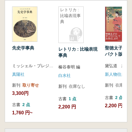
レトリカ :
比喩表現事
典
先史学事典
聖徳太子事典
レトリカ : 比喩表現
パクト版
事典
ミッシェル・ブレジヨン 著 山中一郎 訳
黛弘道 武光
榛谷泰明 編
真陽社
新人物往来社
白水社
新刊
取り寄せ
新刊
在庫なし
新刊
在庫なし
3,300円
古書
2 点
古書
1 点
古書
2 点
2,200 円~
2,200 円
1,760 円~