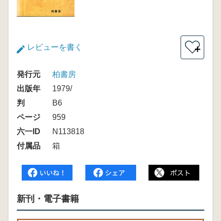
レビューを書く
＋
発行元
柏書房
出版年
1979/
判
B6
ページ
959
六一ID
N113818
付属品
箱
新刊・電子書籍