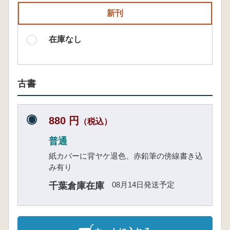
新刊
在庫なし
古書
880 円
（税込）
普通
紙カバーに背ヤケ退色、赤鉛筆の傍線書き込
み有り
08月14日発送予定
千葉倉庫在庫