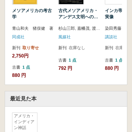
メソアメリカの考古
古代メソアメリカ・
インカ帝国の
学
アンデス文明への誘
実像
い
青山和夫 猪俣健 著
杉山三郎, 嘉幡茂, 渡部森哉著
染田秀藤
同成社
風媒社
講談社
新刊
取り寄せ
新刊
在庫なし
新刊
在庫なし
2,750円
古書
1 点
古書
1 点
古書
1 点
792 円
880 円
880 円
最近見た本
アメリカ・
インディア
ン神話