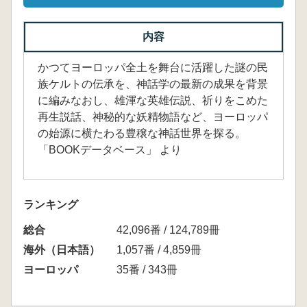
内容
かつてヨーロッパ全土を舞台に活躍した謎の民
族ケルトの伝承を、神話学の最新の成果を背景
に編みなおし、雄渾な英雄伝説、祈りをこめた
再生説話、神秘的な妖精物語など、ヨーロッパ
の始源に横たわる豊穣な神話世界を探る。
「BOOKデータベース」 より
ランキング
総合
42,096番 / 124,789冊
海外（日本語）
1,057番 / 4,859冊
ヨーロッパ
35番 / 343冊