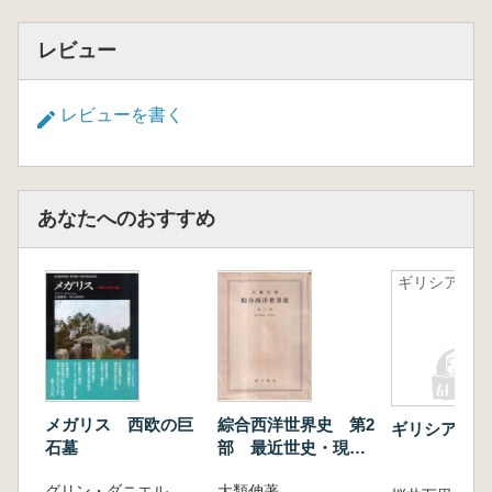
レビュー
レビューを書く
あなたへのおすすめ
ギリシア史
メガリス 西欧の巨
綜合西洋世界史 第2
ギリシア史
石墓
部 最近世史・現代
史
グリン・ダニエル
大類伸著