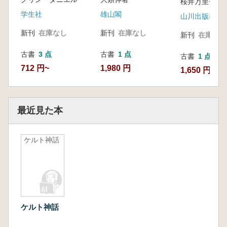
桜井万里子編
学生社
雄山閣
山川出版社
新刊
在庫なし
新刊
在庫なし
新刊
在庫なし
古書
3 点
古書
1 点
古書
1 点
712 円~
1,980 円
1,650 円
最近見た本
ケルト神話
ケルト神話