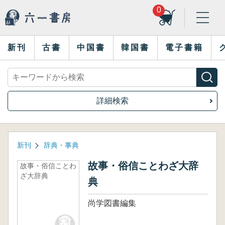
0
新刊
古書
中国書
韓国書
電子書籍
詳細検索
新刊
辞典・事典
故事・俗信ことわざ大辞
故事・俗信ことわ
ざ大辞典
典
尚学図書編集