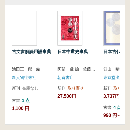
古文書解読用語事典
日本中世史事典
日本古代史年
池田正一郎 編
阿部 猛 編 佐藤 和彦 編
笹山 晴生 編
新人物往来社
朝倉書店
東京堂出版
新刊
在庫なし
新刊
取り寄せ
新刊
取り寄せ
27,500円
3,737円
古書
1 点
古書
4 点
1,100 円
990 円~