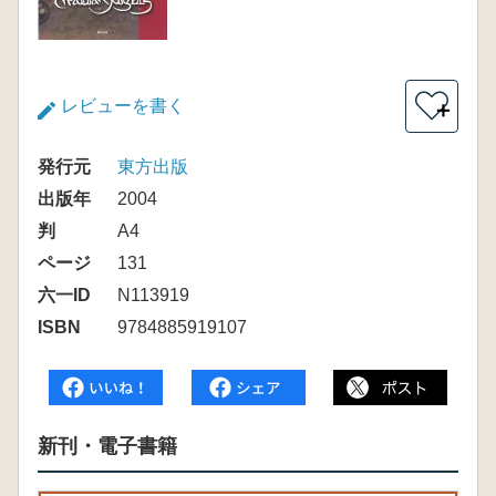
レビューを書く
＋
発行元
東方出版
出版年
2004
判
A4
ページ
131
六一ID
N113919
ISBN
9784885919107
新刊・電子書籍