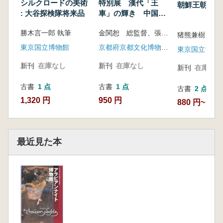
シルクロードの美術
特別展 漢代「王
朝鮮王朝の宮
: 大谷探検隊将来品
車」の輝き 中国山
東省双乳山済北王陵
勝木言一郎 執筆
金関恕 総監督、張従軍ほか 監修、京都府京都文化博物館 編
出土文物
猪熊兼樹
東京国立博物館
京都府京都文化博物館・山口県立萩美術館・浦上記念館
東京国立博物
新刊
在庫なし
新刊
在庫なし
新刊
在庫なし
古書
1 点
古書
1 点
古書
2 点
1,320 円
950 円
880 円~
最近見た本