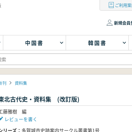
ご利用案
版
新規会員
中国書
韓国書
新刊
資料集
東北古代史・資料集 (改訂版)
工藤雅樹 編
レビューを書く
シリーズ
多賀城市史跡案内サークル叢書第1号