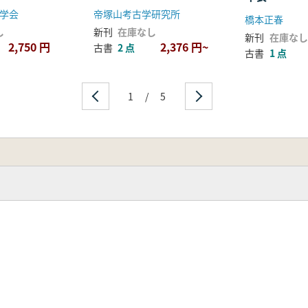
学会
帝塚山考古学研究所
橋本正春
し
新刊
在庫なし
新刊
在庫なし
2,750 円
2,376 円~
古書
2 点
古書
1 点
1
/
5