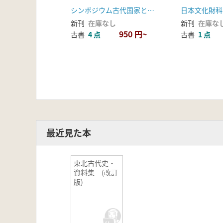
跡発見の烽跡をめぐって
シンポジウム古代国家とのろし実行委員会 宇都宮市教育委員会
日本文化財科
新刊
在庫なし
新刊
在庫な
950 円~
古書
4 点
古書
1 点
最近見た本
東北古代史・
資料集 (改訂
版)