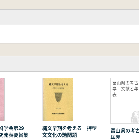
富山県の考古
学 文献と年
表
科学会第29
縄文早期を考える 押型
富山県の考
究発表要旨集
文文化の諸問題
年表