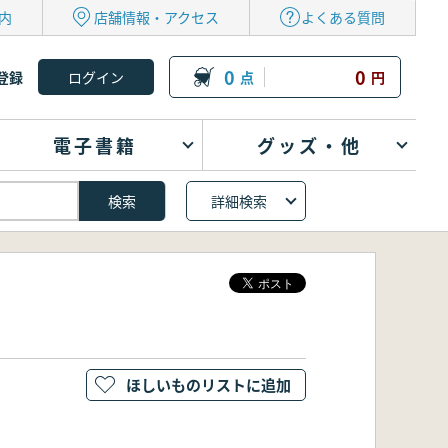
内
店舗情報・アクセス
よくある質問
0
0
登録
点
円
電子書籍
グッズ・他
詳細検索
ほしいものリストに追加