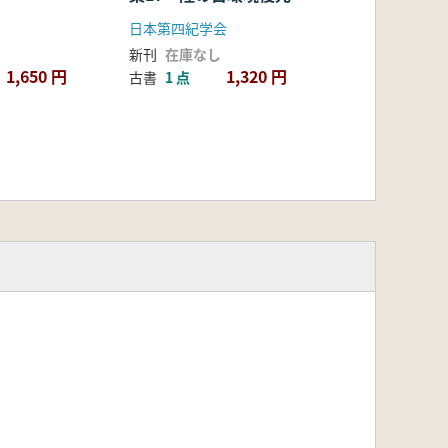
日本第四紀学会
新刊
在庫なし
1,650 円
1,320 円
古書
1 点