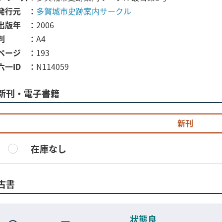
発行元
多賀城市史跡案内サークル
出版年
2006
判
A4
ページ
193
六一ID
N114059
新刊・電子書籍
新刊
在庫なし
古書
状態良