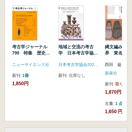
考古学ジャーナル
地域と交流の考古
縄文編みかご
799 特集 歴史教
学 日本考古学協会
界 東名遺跡
科書と旧石器時代
2024年度島根大会資
ニューサイエンス社
日本考古学協会2024年度島根大会実行委員会
西田 巌 著
料集
新泉社
新刊
1冊
新刊
在庫なし
1,850円
新刊
取り寄せ
1,870円
古書
1 点
1,650 円