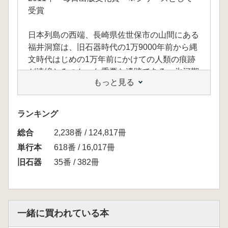
受賞
日本列島の西端、長崎県佐世保市の山間にある
福井洞窟は、旧石器時代の1万9000年前から縄
文時代はじめの1万年前にかけての人類の痕跡
が連綿とみつかった重要な遺跡である。氷河期
もっと見る
から温暖化への過酷な気候変動を生きぬいた人
類の足跡を明らかにする。
ランキング
総合
2,238番 / 124,817冊
単行本
618番 / 16,017冊
旧石器
35番 / 382冊
一緒に買われている本