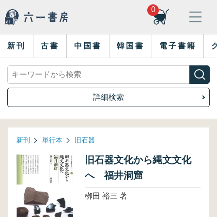
0
新刊
古書
中国書
韓国書
電子書籍
詳細検索
新刊
単行本
旧石器
旧石器文化から縄文文化
へ 福井洞窟
栁田 裕三 著