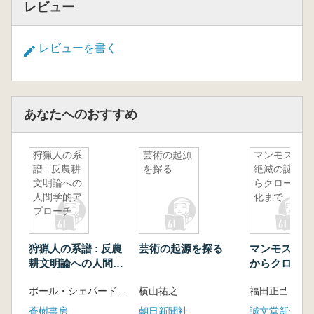
レビュー
レビューを書く
あなたへのおすすめ
狩猟人の系
芸術の起源
マンモス :
譜 : 反農耕
を探る
絶滅の謎か
文明論への
らクローン
人間学的ア
化まで
プローチ
狩猟人の系譜 : 反農
芸術の起源を探る
マンモス : 
耕文明論への人間学
からクローン
的アプローチ
ポール・シェパード 著、小原秀雄・根津真幸 共訳
横山祐之
福田正己 著
蒼樹書房
朝日新聞社
誠文堂新光社