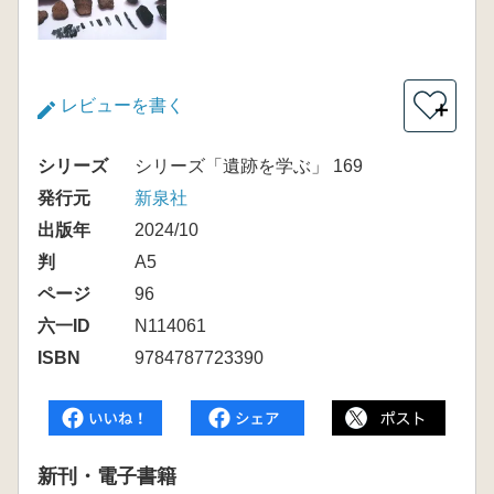
レビューを書く
＋
シリーズ
シリーズ「遺跡を学ぶ」 169
発行元
新泉社
出版年
2024/10
判
A5
ページ
96
六一ID
N114061
ISBN
9784787723390
新刊・電子書籍