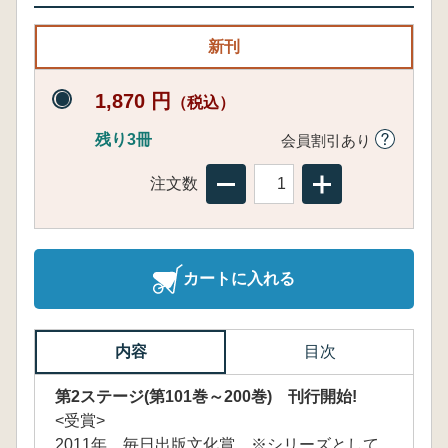
新刊
1,870 円
（税込）
残り3冊
会員割引あり
注文数
カートに入れる
内容
目次
第2ステージ(第101巻～200巻) 刊行開始!
<受賞>
2011年 毎日出版文化賞 ※シリーズとして