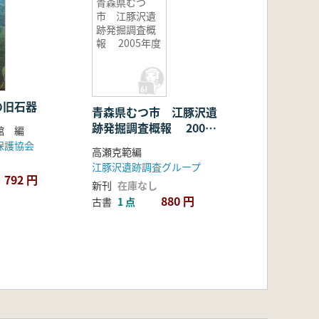
青森県むつ
市 江豚沢遺
跡発掘調査概
報 2005年度
の旧石器
青森県むつ市 江豚沢遺
跡発掘調査概報 2005
館 編
年度
保護協会
高瀬克範編
江豚沢遺跡調査グループ
792 円
新刊
在庫なし
880 円
古書
1 点