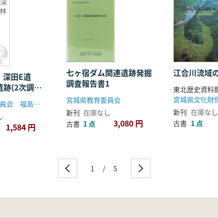
 深
林
七ヶ宿ダム関連遺跡発掘
江合川流域
 深田E遺
調査報告書1
跡(2次調
東北歴史資料
宮城県文化財
宮城県教育委員会
福島県教育委員会 福島県文化センター 福島県土木部
新刊
在庫なし
新刊
在庫なし
し
3,080 円
古書
1 点
古書
1 点
1,584 円
1
/
5