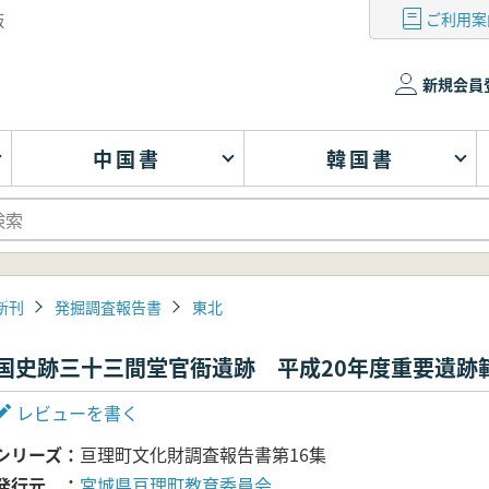
ご利用案
版
新規会員
中国書
韓国書
新刊
発掘調査報告書
東北
国史跡三十三間堂官衙遺跡 平成20年度重要遺跡
レビューを書く
シリーズ
亘理町文化財調査報告書第16集
発行元
宮城県亘理町教育委員会