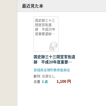
最近見た本
国史跡三十三
間堂官衙遺
跡 平成20年
度重要遺跡範
囲内容確認調
査報告書
国史跡三十三間堂官衙遺
跡 平成20年度重要遺
跡範囲内容確認調査報告
宮城県亘理町教育委員会
書
新刊
在庫なし
1,100 円
古書
1 点