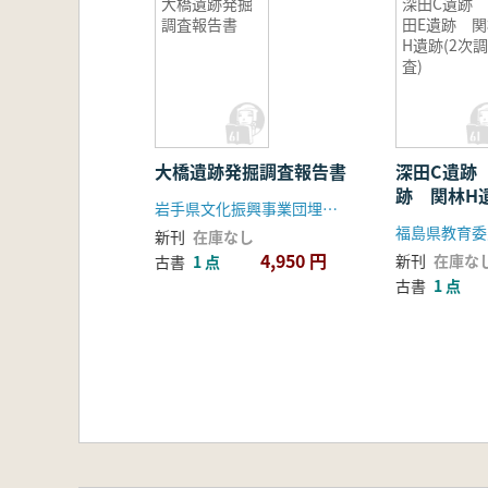
大橋遺跡発掘
深田C遺跡
調査報告書
田E遺跡 関
H遺跡(2次調
査)
大橋遺跡発掘調査報告書
深田C遺跡
跡 関林H遺
岩手県文化振興事業団埋蔵文化財センター
査)
新刊
在庫なし
4,950 円
新刊
在庫な
古書
1 点
古書
1 点