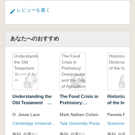
レビューを書く
あなたへのおすすめ
Understanding
The Food
Historical
the Old
Crisis in
Dictionary
Testament
Prehistory:
of the Inuit
※ハードカバ
Overpopulation
ー
and the Origins
of Agriculture
Understanding the
The Food Crisis in
Historical Di
Old Testament ※
Prehistory:
of the Inuit
ハードカバー
Overpopulation and
O. Jesse Lace
Mark Nathan Cohen
Pamela R. Ste
the Origins of
Agriculture
Cambridge University Press
Yale University Press
Scarecrow Pr
新刊
在庫なし
新刊
在庫なし
新刊
在庫なし