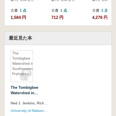
古書
1 点
古書
1 点
古書
1 点
1,584 円
712 円
4,276 円
最近見た本
The
Tombigbee
Watershed in
Southeastern
Prehistory
The Tombigbee
Watershed in
Southeastern
Ned J. Jenkins, Richard A. Krause
Prehistory
University of Alabama Press