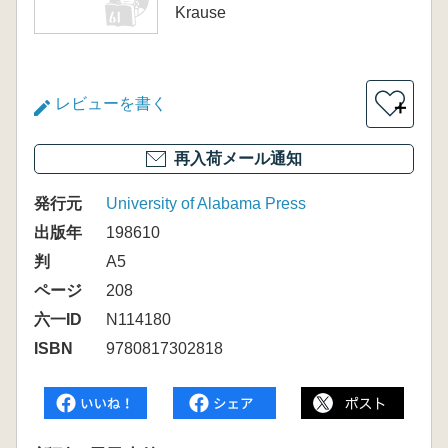
Krause
レビューを書く
＋
再入荷メール通知
発行元
University of Alabama Press
出版年
198610
判
A5
ページ
208
六一ID
N114180
ISBN
9780817302818