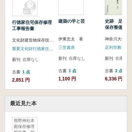
建築の学と芸
史跡 足利
行徳家住宅保存修理
保存整備報告
工事報告書
伊東忠太 著
文化財建造物保存技術協会 編
三笠書房
足利市教育委
重要文化財行徳家住宅保存修理委員会
新刊
在庫なし
新刊
在庫なし
新刊
在庫なし
古書
1 点
古書
2 点
古書
1 点
1,100 円
6,336 円~
2,851 円
最近見た本
熊野神社本
殿保存修理