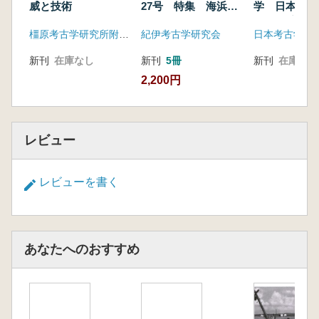
威と技術
27号 特集 海浜集
学 日本考古
落からみた王権と地
2024年度島
橿原考古学研究所附属博物館
紀伊考古学研究会
域
料集
新刊
在庫なし
新刊
5冊
新刊
在庫なし
2,200円
レビュー
レビューを書く
あなたへのおすすめ