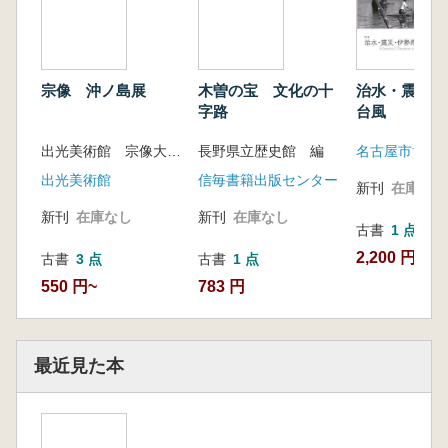
宗像 沖ノ島展
木曽の宝 文化の十
治水・震災・
字路
台風
出光美術館 宗像大社復興期成会 編
長野県立歴史館 編
名古屋市博物
出光美術館
信毎書籍出版センター
新刊
在庫なし
新刊
在庫なし
新刊
在庫なし
古書
1 点
2,200 円
古書
3 点
古書
1 点
550 円~
783 円
最近見た本