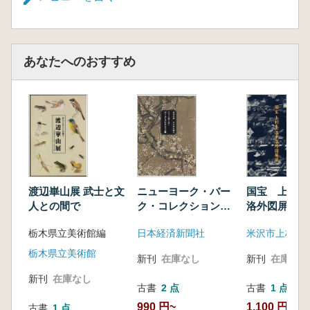
あなたへのおすすめ
渡辺崋山展 武士と文
ニューヨーク・バー
国宝 上杉本
人との間で
ク・コレクション
洛外図屏風
展 日本の美 三千
栃木県立美術館編
日本経済新聞社
米沢市上杉博
年の輝き
栃木県立美術館
新刊
在庫なし
新刊
在庫なし
新刊
在庫なし
古書
2 点
古書
1 点
990 円~
1,100 円
古書
1 点