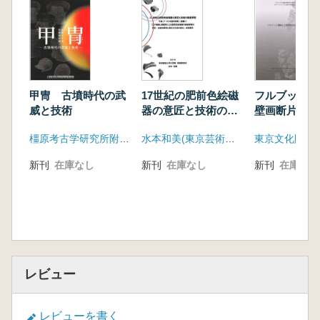
甲冑 古墳時代の武
17世紀の肥前色絵磁
フルブック遺
威と技術
器の意匠と技術の躍
壁画断片の保
進事情
橿原考古学研究所附属博物館
水本和美(東京芸術大学美術研究科)
新刊
在庫なし
新刊
在庫なし
新刊
在庫なし
レビュー
レビューを書く