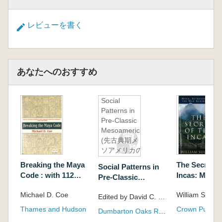
レビューを書く
あなたへのおすすめ
Social
Patterns in
Pre-Classic
Mesoamerica
(先古典期メ
ソアメリカの
社会パター
Breaking the Maya
The Secret of
Social Patterns in
ン)
Code : with 112
Incas: Myth,
Pre-Classic
Illustrations(マヤ文
Astronomy a
Mesoamerica (先古
Michael D. Coe
William Sulliva
字解読:112の図解付
War Against
Edited by David C. Grove and Rosemary A. Joyce
典期メソアメリカの
き)
ンカの秘密 
社会パターン)
Thames and Hudson
Crown Publish
Dumbarton Oaks Research Library and Collection
文学、そして