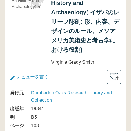
Art History and
History and
Archaeology( イ
Archaeology( イザパのレ
ザパのレリーフ彫
刻: 形、内容、デ
リーフ彫刻: 形、内容、デ
ザインのルール、
メソアメリカ美術
ザインのルール、メソア
史と考古学におけ
メリカ美術史と考古学に
る役割)
おける役割)
Virginia Grady Smith
レビューを書く
＋
発行元
Dumbarton Oaks Research Library and
Collection
出版年
1984/
判
B5
ページ
103