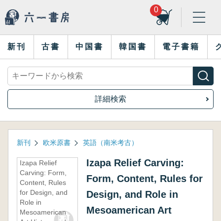
0
新刊
古書
中国書
韓国書
電子書籍
詳細検索
新刊
欧米原書
英語（南米考古）
Izapa Relief Carving:
Izapa Relief
Carving: Form,
Form, Content, Rules for
Content, Rules
for Design, and
Design, and Role in
Role in
Mesoamerican Art
Mesoamerican