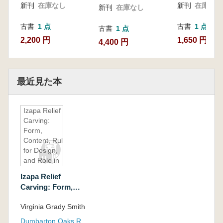
の戦い)
新刊
在庫なし
新刊
在庫なし
新刊
在庫なし
古書
1 点
古書
1 点
古書
1 点
2,200 円
1,650 円
4,400 円
最近見た本
Izapa Relief
Carving:
Form,
Content, Rules
for Design,
and Role in
Mesoamerican
Izapa Relief
Art History and
Carving: Form,
Archaeology(
Content, Rules for
イザパのレリ
Virginia Grady Smith
Design, and Role in
ーフ彫刻: 形、
Mesoamerican Art
内容、デザイ
Dumbarton Oaks Research Library and Collection