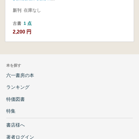
History and
ンのルール、
Archaeology( イザパ
新刊
在庫なし
メソアメリカ
のレリーフ彫刻:
美術史と考古
学における役
形、内容、デザイン
古書
1 点
割)
のルール、メソアメ
2,200 円
リカ美術史と考古学
における役割)
本を探す
六一書房の本
ランキング
特価図書
特集
書店様へ
著者ログイン