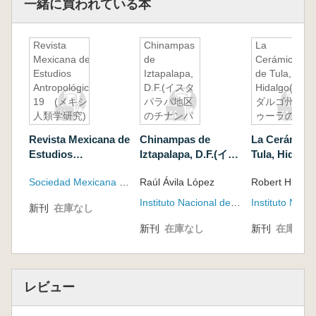
一緒に買われている本
Revista
Chinampas
La
Mexicana de
de
Cerámica
Estudios
Iztapalapa,
de Tula,
Antropológicos
D.F.(イスタ
Hidalgo(イ
19 (メキシコ
パラパ地区
ダルゴ州ト
人類学研究)
のチナンパ
ゥーラの陶
ス)
磁器)
Revista Mexicana de
Chinampas de
La Cerámica
Estudios
Iztapalapa, D.F.(イス
Tula, Hidal
Antropológicos
タパラパ地区のチナ
ゴ州トゥーラ
Sociedad Mexicana de Antropología
Raúl Ávila López
Robert H. Co
19 (メキシコ人類学
ンパス)
器)
研究)
Instituto Nacional de Antropología e Historia
新刊
在庫なし
新刊
在庫なし
新刊
在庫なし
レビュー