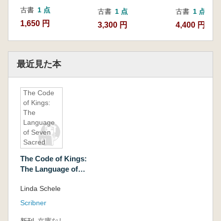
ラにおける考
古書
1 点
予備調査)
古書
1 点
古書
1 点
1,650 円
3,300 円
4,400 円
最近見た本
The Code
of Kings:
The
Language
of Seven
Sacred
Maya
The Code of Kings:
Temples
The Language of
and
Seven Sacred Maya
Tombs(王
Linda Schele
Temples and
の暗号 マヤ
Tombs(王の暗号 マ
の7つの聖
Scribner
ヤの7つの聖なる神殿
なる神殿と
と墓の言語)
新刊
在庫なし