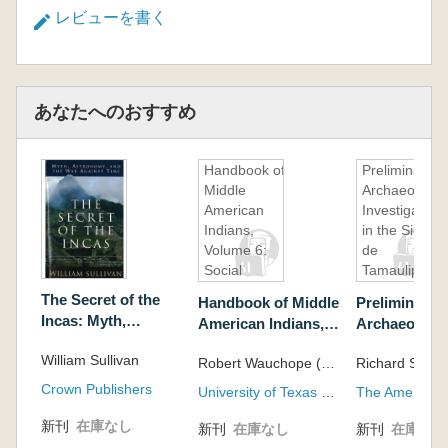
レビューを書く
あなたへのおすすめ
Handbook of
Preliminary
Middle
Archaeologic
American
Investigation
Indians,
in the Sierra
Volume 6:
de
Social
Tamaulipas,
Anthropology
Mexico(メキ
The Secret of the
Handbook of Middle
Preliminary
コ、タマウリ
Incas: Myth,
American Indians,
Archaeologic
パス州シエラ
Astronomy and the
Volume 6: Social
Investigation
における考古
William Sullivan
War Against Time(イ
Robert Wauchope (Author), Manning Nash (Editor)
Richard S. M
Anthropology
Sierra de
学的予備調査
ンカの秘密 神話、天
Tamaulipas,
Crown Publishers
University of Texas Press
文学、そして時間と
Mexico(メ
の戦い)
新刊
在庫なし
タマウリパス
新刊
在庫なし
新刊
在庫なし