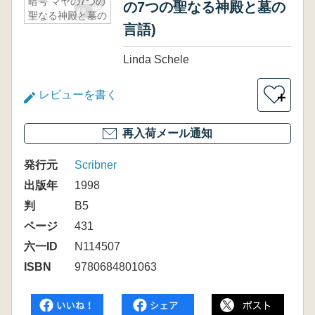
暗号 マヤの7つの
の7つの聖なる神殿と墓の
聖なる神殿と墓の
言語)
言語)
Linda Schele
レビューを書く
＋
再入荷メール通知
発行元
Scribner
出版年
1998
判
B5
ページ
431
六一ID
N114507
ISBN
9780684801063