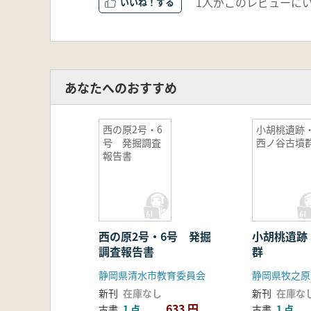
1人がこのレビューに
いいね！
あなたへのおすすめ
西の原2号・6
小胡桃遺跡
号 発掘調査
西ノ谷古墳
報告書
西の原2号・6号 発掘
小胡桃遺跡
調査報告書
群
静岡県清水市教育委員会
静岡県牧之原
新刊
在庫なし
新刊
在庫な
633 円
古書
1 点
古書
1 点