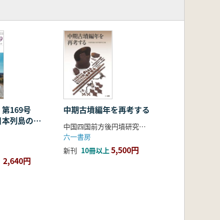
 第169号
中期古墳編年を再考する
日本列島の古
中国四国前方後円墳研究会 編
六一書房
5,500円
新刊
10冊以上
2,640円