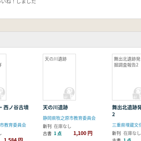
いいね！しました
・
天の川遺跡
舞出北遺跡発
群
掘調査報告2
・西ノ谷古墳
天の川遺跡
舞出北遺跡
2
静岡県牧之原市教育委員会
市教育委員会
三重県埋蔵文
新刊
在庫なし
1,100 円
し
新刊
在庫なし
古書
1 点
1,584 円
古書
1 点