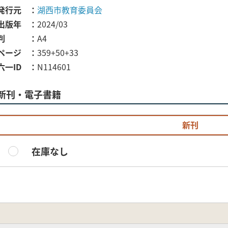
発行元
湖西市教育委員会
出版年
2024/03
判
A4
ページ
359+50+33
六一ID
N114601
新刊・電子書籍
新刊
在庫なし