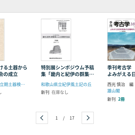
ける土器から
特別展シンポジウム予稿
季刊考古学
会の成立
集「畿内と紀伊の群集墳
よみがえる
からよむ古墳時代社会」
墳時代
東日本古墳確立期土器検討会
和歌山県立紀伊風土記の丘
西光 慎治 編
雄山閣
し
新刊
在庫なし
新刊
2冊
1
/
17