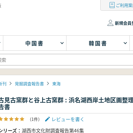
ご利用案
版
新規会員
中国書
韓国書
新刊
発掘調査報告書
東海
古見古窯群と谷上古窯群 : 浜名湖西岸土地区画
告書
レビューを書く
（1件）
シリーズ
湖西市文化財調査報告第46集