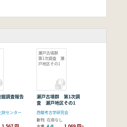
瀬戸古墳群
第1次調査 瀬
戸地区その1
発掘調査報告
瀬戸古墳群 第1次調
査 瀬戸地区その1
化財センター
西駿考古学研究会
新刊
在庫なし
1,567 円
1,069 円~
古書
4 点