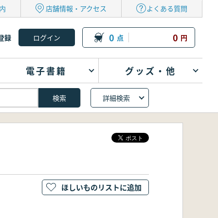
内
店舗情報・アクセス
よくある質問
0
0
登録
点
円
電子書籍
グッズ・他
詳細検索
ほしいものリストに追加