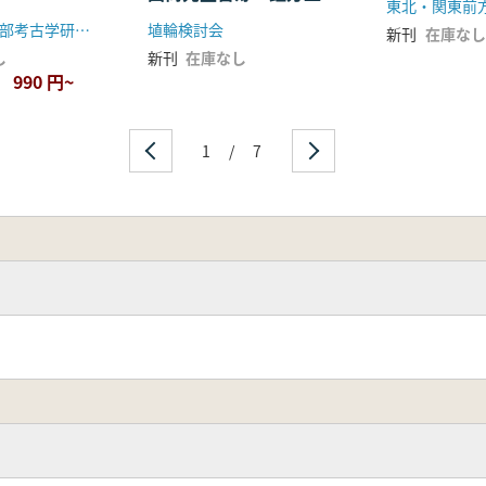
さん還暦記念号
法政大学文学部考古学研究室
埴輪検討会
新刊
在庫なし
し
新刊
在庫なし
990 円~
1
/
7