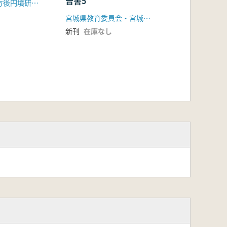
告書5
東北・関東前方後円墳研究会
宮城県教育委員会・宮城県文化財保護協会
新刊
在庫なし