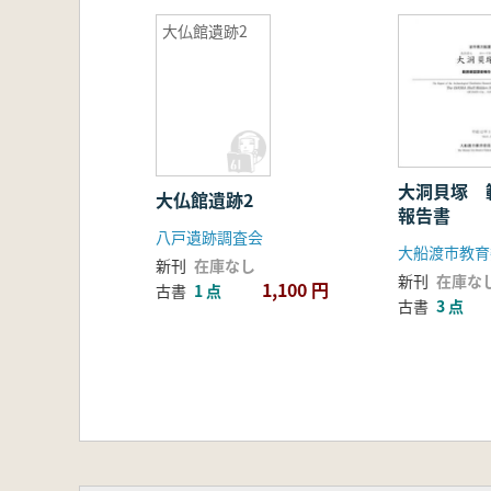
大仏館遺跡2
大洞貝塚 
大仏館遺跡2
報告書
八戸遺跡調査会
大船渡市教育
新刊
在庫なし
新刊
在庫な
1,100 円
古書
1 点
古書
3 点