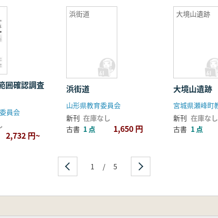
浜街道
大境山遺跡
範囲確認調査
浜街道
大境山遺跡
山形県教育委員会
宮城県瀬峰町
委員会
新刊
在庫なし
新刊
在庫なし
し
1,650 円
古書
1 点
古書
1 点
2,732 円~
1
/
5