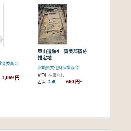
東山遺跡4 賀美郡衙跡
推定地
教育委員会
宮城県文化財保護協会
新刊
在庫なし
1,069 円
660 円~
古書
2 点