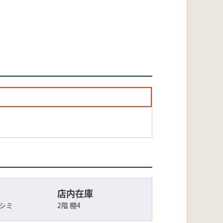
店内在庫
シミ
2階 棚4