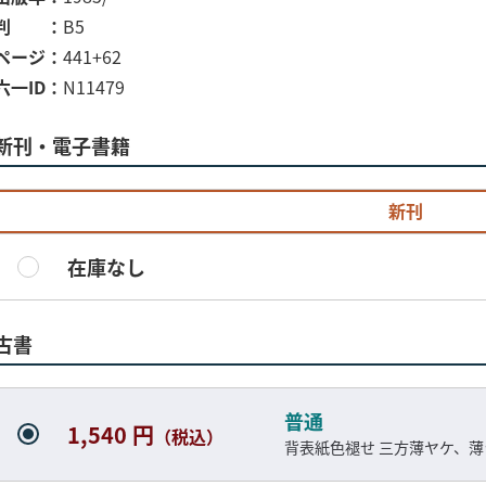
判
B5
ページ
441+62
六一ID
N11479
新刊・電子書籍
新刊
在庫なし
古書
普通
1,540 円
（税込）
背表紙色褪せ 三方薄ヤケ、薄