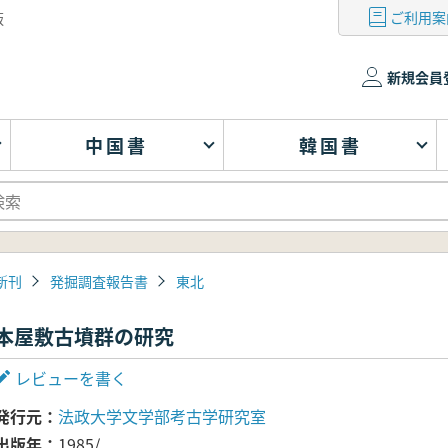
ご利用案
版
新規会員
中国書
韓国書
新刊
発掘調査報告書
東北
本屋敷古墳群の研究
レビューを書く
発行元
法政大学文学部考古学研究室
出版年
1985/