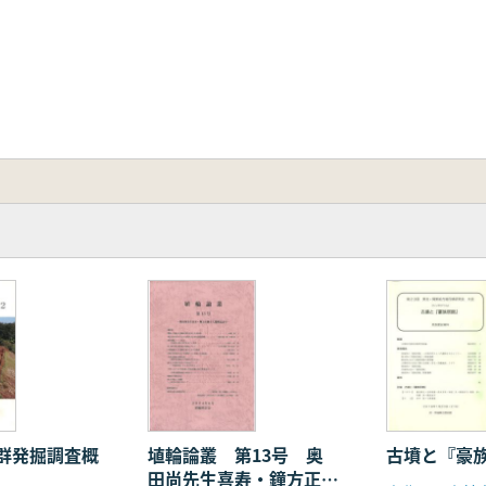
群発掘調査概
埴輪論叢 第13号 奥
古墳と『豪
田尚先生喜寿・鐘方正樹