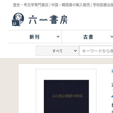
歴史・考古学専門書店 / 中国・韓国書の輸入販売 / 学術図書出
新刊
古書