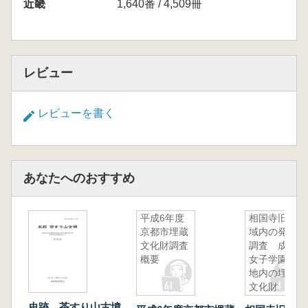
近畿
1,640番 / 4,509冊
「萬留帳」計8冊分 436頁
第6冊 天保10年(1839年)から安政2年(1855年)
「萬留帳」計7冊分 397頁
第7冊 安政2年(1855年)から明治2年(1869年)
レビュー
「萬留帳」計6冊分
第8冊 明治2年(1869年)から明治12年(1879年)
「萬留帳」計7冊分 426頁
レビューを書く
第9冊 明治12年(1879年)から明治18年(1885
年) 明治39年(1906年)から昭和30年(1955年)
「萬留帳」計6冊分 458頁
あなたへのおすすめ
平成6年度
相国寺旧寺
京都市埋蔵
域内の発掘
文化財調査
調査 成安
概要
女子学園校
地内の埋蔵
文化財
史跡 茶すり山古墳