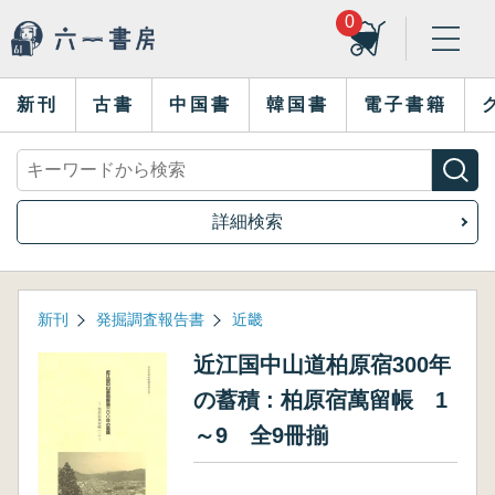
0
新刊
古書
中国書
韓国書
電子書籍
詳細検索
新刊
発掘調査報告書
近畿
近江国中山道柏原宿300年
の蓄積 : 柏原宿萬留帳 1
～9 全9冊揃