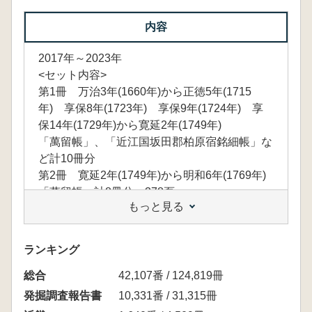
内容
2017年～2023年
<セット内容>
第1冊 万治3年(1660年)から正徳5年(1715
年) 享保8年(1723年) 享保9年(1724年) 享
保14年(1729年)から寛延2年(1749年)
「萬留帳」、「近江国坂田郡柏原宿銘細帳」な
ど計10冊分
第2冊 寛延2年(1749年)から明和6年(1769年)
「萬留帳」計8冊分 378頁
もっと見る
第3冊 明和6年(1769年)から寛政9年(1797年)
「萬留帳」計9冊分 363頁
第4冊 寛政9年(1797年)から文化10年(1813年)
ランキング
「萬留帳」、「庄屋定日寄合諸事記録」など計
総合
8冊分 347頁
42,107番 / 124,819冊
第5冊 文化11年(1814年)から天保10年(1839
発掘調査報告書
10,331番 / 31,315冊
年)