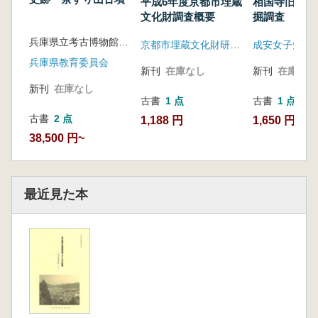
平成6年度京都市埋蔵
相国寺旧寺域
文化財調査概要
掘調査 成安
園校地内の埋
兵庫県立考古博物館 編
京都市埋蔵文化財研究所
財
兵庫県教育委員会
新刊
在庫なし
新刊
在庫なし
新刊
在庫なし
古書
1 点
古書
1 点
古書
2 点
1,188 円
1,650 円
38,500 円~
最近見た本