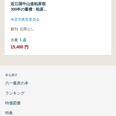
近江国中山道柏原宿
300年の蓄積 : 柏原宿
萬留帳 1〜9 全9
米原市教育委員会
冊揃
新刊
在庫なし
古書
1 点
15,400 円
本を探す
六一書房の本
ランキング
特価図書
特集