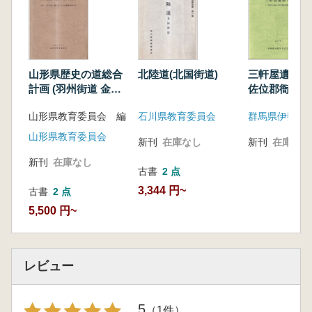
山形県歴史の道総合
北陸道(北国街道)
三軒屋遺跡2
計画 (羽州街道 金山
佐位郡衙正倉
峠越) 報告書
調査概報
山形県教育委員会 編
石川県教育委員会
山形県教育委員会
新刊
在庫なし
新刊
在庫なし
新刊
在庫なし
古書
2 点
3,344 円~
古書
2 点
5,500 円~
レビュー
5
（1件）