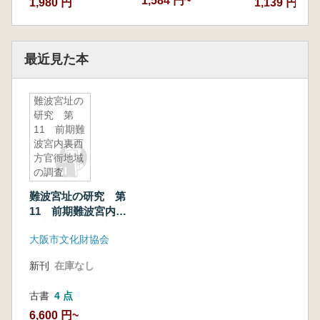
1,584 円~
1,980 円
1,139 円
最近見た本
難波宮址の
研究 第
11 前期難
波宮内裏西
方官衙地域
の調査
難波宮址の研究 第
11 前期難波宮内裏
西方官衙地域の調査
大阪市文化財協会
新刊
在庫なし
古書
4 点
6,600 円~