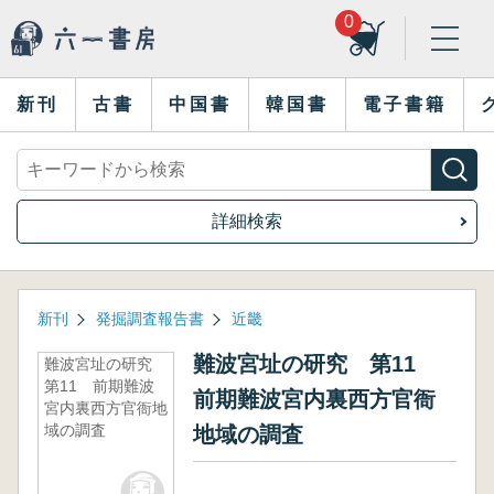
0
新刊
古書
中国書
韓国書
電子書籍
詳細検索
新刊
発掘調査報告書
近畿
難波宮址の研究 第11
難波宮址の研究
第11 前期難波
前期難波宮内裏西方官衙
宮内裏西方官衙地
域の調査
地域の調査