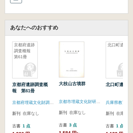
あなたへのおすすめ
京都府遺跡
北口町遺跡
調査概報
第61冊
大枝山古墳群
京都府遺跡調査概
北口町遺跡
報 第61冊
京都市埋蔵文化財研究所
京都府埋蔵文化財調査研究センター
兵庫県教育委
新刊
在庫なし
新刊
在庫なし
新刊
在庫なし
古書
3 点
古書
1 点
古書
1 点