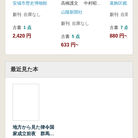
安城市歴史博物館
高橋護文 中村昭夫写真
山陽新聞社
新刊
在庫なし
新刊
在庫なし
新刊
在庫なし
古書
1 点
古書
7 点
2,420 円
880 円~
古書
5 点
633 円~
最近見た本
地方から見た律令国
家成立前夜 群馬の7