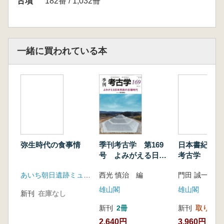
古墳
182番 / 1,032冊
一緒に買われている本
弥生時代の食事情
季刊考古学 第169
日本書紀と東
号 よみがえる日本
考古学
列島の古墳時代
あいち朝日遺跡ミュージアム
西光 慎治 編
門田 誠一 著
雄山閣
雄山閣
新刊
在庫なし
新刊
2冊
新刊
取り寄せ
2,640円
3,960円