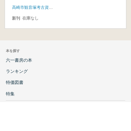
世紀史を考える
高崎市観音塚考古資料館
新刊
在庫なし
本を探す
六一書房の本
ランキング
特価図書
特集
書店様へ
著者ログイン
会社案内