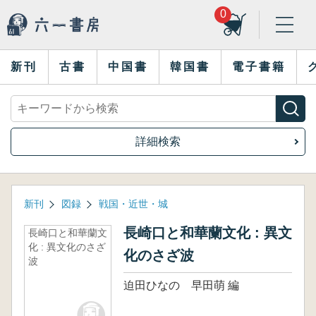
0
新刊
古書
中国書
韓国書
電子書籍
詳細検索
新刊
図録
戦国・近世・城
長崎口と和華蘭文化 : 異文
長崎口と和華蘭文
化 : 異文化のさざ
化のさざ波
波
迫田ひなの 早田萌 編