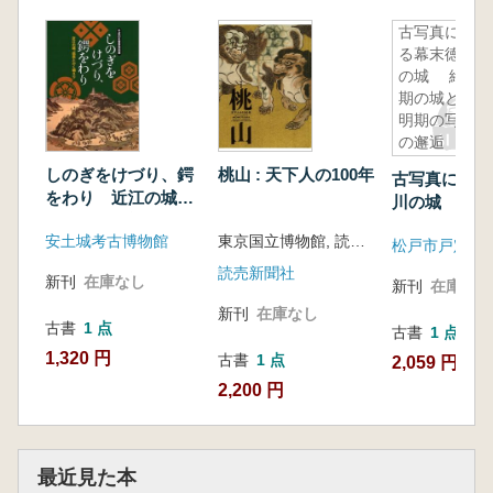
古写真に探
る幕末徳川
の城 終末
期の城と黎
明期の写真
の邂逅
しのぎをけづり、鍔
桃山 : 天下人の100年
古写真に探る
をわり 近江の城、
川の城 終
信長とかく戦えり
と黎明期の写
安土城考古博物館
東京国立博物館, 読売新聞社編
松戸市戸定歴
逅
読売新聞社
新刊
在庫なし
新刊
在庫なし
新刊
在庫なし
古書
1 点
古書
1 点
1,320 円
古書
1 点
2,059 円
2,200 円
最近見た本